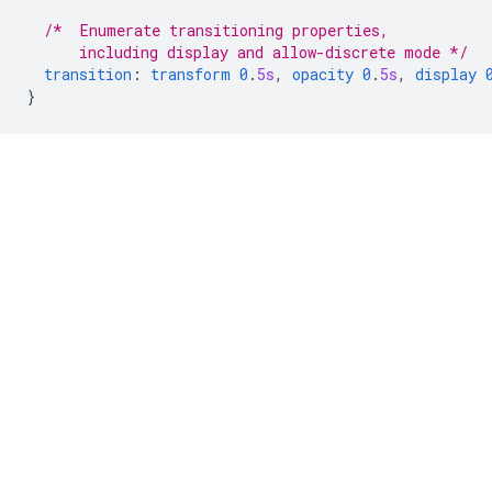
/*  Enumerate transitioning properties, 
      including display and allow-discrete mode */
transition
:
transform
0
.
5s
,
opacity
0
.
5s
,
display
}