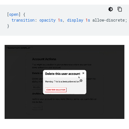
[
open
]
{
transition
:
opacity
1
s
,
display
1
s
allow-discrete
;
}