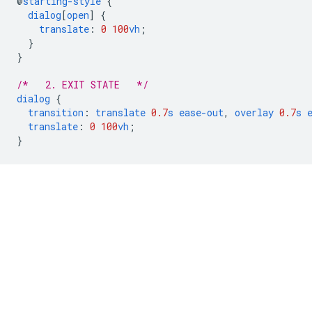
@
starting-style
{
dialog
[
open
]
{
translate
:
0
100
vh
;
}
}
/*   2. EXIT STATE   */
dialog
{
transition
:
translate
0.7
s
ease-out
,
overlay
0.7
s
translate
:
0
100
vh
;
}