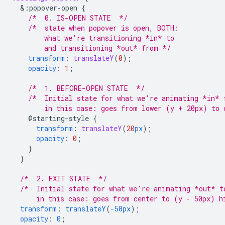
&
:popover-open
{
/*  0. IS-OPEN STATE  */
/*  state when popover is open, BOTH:
        what we're transitioning *in* to 
        and transitioning *out* from */
transform
:
translateY
(
0
);
opacity
:
1
;
/*  1. BEFORE-OPEN STATE  */
/*  Initial state for what we're animating *in* 
        in this case: goes from lower (y + 20px) to 
@starting-style
{
transform
:
translateY
(
20
px
);
opacity
:
0
;
}
}
/*  2. EXIT STATE  */
/*  Initial state for what we're animating *out* t
      in this case: goes from center to (y - 50px) h
transform
:
translateY
(
-50px
);
opacity
:
0
;