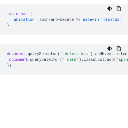
.
spin-out
{
animation
:
spin-and-delete
1
s
ease-in
forwards
;
}
document
.
querySelector
(
'.delete-btn'
).
addEventListen
document
.
querySelector
(
'.card'
).
classList
.
add
(
'spin
})