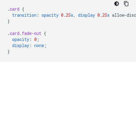
.
card
{
transition
:
opacity
0.25
s
,
display
0.25
s
allow-dis
}
.
card
.
fade-out
{
opacity
:
0
;
display
:
none
;
}