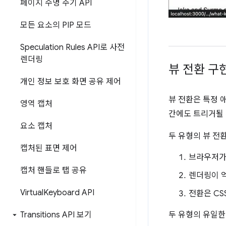
페이지 수명 주기 API
모든 요소의 PIP 모드
Speculation Rules API로 사전
렌더링
뷰 전환 구
개인 정보 보호 화면 공유 제어
뷰 전환은 특정 
영역 캡처
간에도 트리거될 
요소 캡처
두 유형의 뷰 전
캡처된 표면 제어
브라우저가
캡처 핸들로 탭 공유
렌더링이 
Virtual
Keyboard API
전환은 CS
Transitions API 보기
두 유형의 유일한