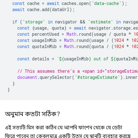
const
cache
=
await
caches
.
open
(
'data-cache'
);
await
cache
.
add
(
dataUrl
);
if
(
'storage'
in
navigator
 && 
'estimate'
in
naviga
const
{
usage
,
quota
}
=
await
navigator
.
storage
.
e
const
percentUsed
=
Math
.
round
(
usage
/
quota
*
1
const
usageInMib
=
Math
.
round
(
usage
/
(
1024
*
10
const
quotaInMib
=
Math
.
round
(
quota
/
(
1024
*
10
const
details
=
`
${
usageInMib
}
 out of 
${
quotaInMi
// This assumes there's a <span id="storageEstim
document
.
querySelector
(
'#storageEstimate'
).
inner
}
}
অনুমান কতটা সঠিক?
এই সত্যটি মিস করা কঠিন যে আপনি ফাংশন থেকে যে ডেটা
ফিরে পাবেন তা কেবলমাত্র একটি উত্স যে স্থানটি ব্যবহার করছে