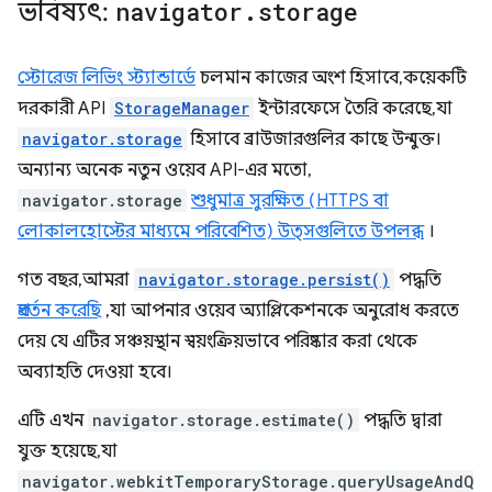
ভবিষ্যৎ:
navigator
.
storage
স্টোরেজ লিভিং স্ট্যান্ডার্ডে
চলমান কাজের অংশ হিসাবে, কয়েকটি
দরকারী API
StorageManager
ইন্টারফেসে তৈরি করেছে, যা
navigator.storage
হিসাবে ব্রাউজারগুলির কাছে উন্মুক্ত।
অন্যান্য অনেক নতুন ওয়েব API-এর মতো,
navigator.storage
শুধুমাত্র সুরক্ষিত (HTTPS বা
লোকালহোস্টের মাধ্যমে পরিবেশিত) উত্সগুলিতে উপলব্ধ
।
গত বছর, আমরা
navigator.storage.persist()
পদ্ধতি
প্রবর্তন করেছি
, যা আপনার ওয়েব অ্যাপ্লিকেশনকে অনুরোধ করতে
দেয় যে এটির সঞ্চয়স্থান স্বয়ংক্রিয়ভাবে পরিষ্কার করা থেকে
অব্যাহতি দেওয়া হবে।
এটি এখন
navigator.storage.estimate()
পদ্ধতি দ্বারা
যুক্ত হয়েছে, যা
navigator.webkitTemporaryStorage.queryUsageAndQ