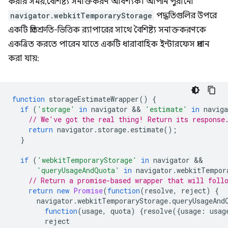
করার সময়, বৈশিষ্ট্য সনাক্তকরণ আবশ্যক। আপনি পুরানো
navigator.webkitTemporaryStorage
পদ্ধতিগুলির উপরে
একটি প্রতিশ্রুতি-ভিত্তিক র‍্যাপারের সাথে বৈশিষ্ট্য সনাক্তকরণকে
একত্রিত করতে পারেন যাতে একটি ধারাবাহিক ইন্টারফেস প্রদান
করা যায়:
function
storageEstimateWrapper
()
{
if
(
'storage'
in
navigator
 && 
'estimate'
in
naviga
// We've got the real thing! Return its response
return
navigator
.
storage
.
estimate
();
}
if
(
'webkitTemporaryStorage'
in
navigator
'queryUsageAndQuota'
in
navigator
.
webkitTempor
// Return a promise-based wrapper that will foll
return
new
Promise
(
function
(
resolve
,
reject
)
{
navigator
.
webkitTemporaryStorage
.
queryUsageAnd
function
(
usage
,
quota
)
{
resolve
({
usage
:
usag
reject