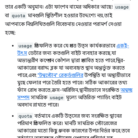
তার একটি অনুমান। এটা ফাংশন নামের অধিকার আছে!
usage
বা
quota
মানগুলি স্থিতিশীল হওয়ার উদ্দেশ্যে নয়, তাই
আপনাকে নিম্নলিখিতগুলি বিবেচনায় নেওয়ার পরামর্শ দেওয়া
হচ্ছে:
usage
প্রতিফলিত করে যে প্রদত্ত উত্স কার্যকরভাবে
একই-
উৎস
ডেটার জন্য কতগুলি বাইট ব্যবহার করছে, যা
অভ্যন্তরীণ কম্প্রেশন কৌশল দ্বারা প্রভাবিত হতে পারে, স্থির-
আকারের বরাদ্দ ব্লক যা অব্যবহৃত স্থান অন্তর্ভুক্ত করতে
পারে, এবং
"টম্বস্টোন" রেকর্ডগুলির
উপস্থিতি যা অস্থায়ীভাবে
মুছে ফেলার পরে তৈরি হতে পারে। সঠিক আকারের তথ্য
ফাঁস রোধ করতে, ক্রস-অরিজিন, স্থানীয়ভাবে সংরক্ষিত
অস্বচ্ছ
সম্পদ
সামগ্রিক
usage
মূল্যে অতিরিক্ত প্যাডিং বাইট
অবদান রাখতে পারে।
quota
বর্তমানে একটি উত্সের জন্য সংরক্ষিত স্থানের
পরিমাণ প্রতিফলিত করে। মানটি সামগ্রিক স্টোরেজের
আকারের মতো কিছু ধ্রুবক কারণের উপর নির্ভর করে, তবে