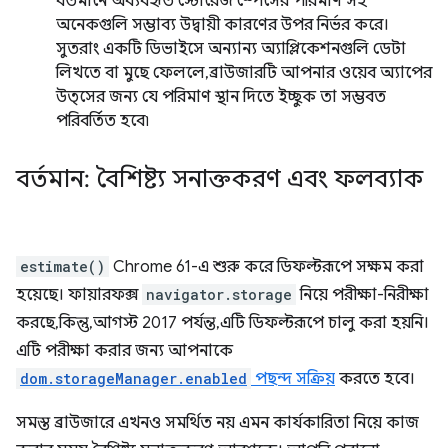
বর্তমানে অব্যবহৃত স্টোরেজ স্পেসের পরিমাণ সহ
অনেকগুলি সম্ভাব্য উদ্বায়ী কারণের উপর নির্ভর করে।
সুতরাং একটি ডিভাইসে অন্যান্য অ্যাপ্লিকেশনগুলি ডেটা
লিখতে বা মুছে ফেললে, ব্রাউজারটি আপনার ওয়েব অ্যাপের
উত্সের জন্য যে পরিমাণ স্থান দিতে ইচ্ছুক তা সম্ভবত
পরিবর্তিত হবে৷
বর্তমান: বৈশিষ্ট্য সনাক্তকরণ এবং ফলব্যাক
estimate()
Chrome 61-এ শুরু করে ডিফল্টরূপে সক্ষম করা
হয়েছে। ফায়ারফক্স
navigator.storage
নিয়ে পরীক্ষা-নিরীক্ষা
করছে, কিন্তু, আগস্ট 2017 পর্যন্ত, এটি ডিফল্টরূপে চালু করা হয়নি।
এটি পরীক্ষা করার জন্য আপনাকে
dom.storageManager.enabled
পছন্দ সক্রিয়
করতে হবে।
সমস্ত ব্রাউজারে এখনও সমর্থিত নয় এমন কার্যকারিতা নিয়ে কাজ