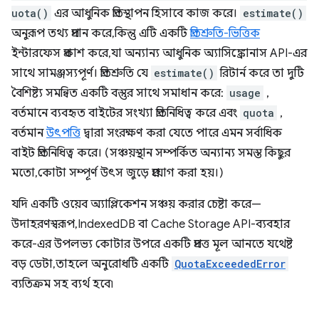
uota()
এর আধুনিক প্রতিস্থাপন হিসাবে কাজ করে।
estimate()
অনুরূপ তথ্য প্রদান করে, কিন্তু এটি একটি
প্রতিশ্রুতি-ভিত্তিক
ইন্টারফেস প্রকাশ করে, যা অন্যান্য আধুনিক অ্যাসিঙ্ক্রোনাস API-এর
সাথে সামঞ্জস্যপূর্ণ। প্রতিশ্রুতি যে
estimate()
রিটার্ন করে তা দুটি
বৈশিষ্ট্য সমন্বিত একটি বস্তুর সাথে সমাধান করে:
usage
,
বর্তমানে ব্যবহৃত বাইটের সংখ্যা প্রতিনিধিত্ব করে এবং
quota
,
বর্তমান
উৎপত্তি
দ্বারা সংরক্ষণ করা যেতে পারে এমন সর্বাধিক
বাইট প্রতিনিধিত্ব করে। (সঞ্চয়স্থান সম্পর্কিত অন্যান্য সমস্ত কিছুর
মতো, কোটা সম্পূর্ণ উৎস জুড়ে প্রয়োগ করা হয়।)
যদি একটি ওয়েব অ্যাপ্লিকেশন সঞ্চয় করার চেষ্টা করে—
উদাহরণস্বরূপ, IndexedDB বা Cache Storage API-ব্যবহার
করে-এর উপলভ্য কোটার উপরে একটি প্রদত্ত মূল আনতে যথেষ্ট
বড় ডেটা, তাহলে অনুরোধটি একটি
QuotaExceededError
ব্যতিক্রম সহ ব্যর্থ হবে৷