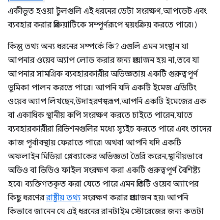
একীভূত হওয়া টুলগুলি এই ধরনের ডেটা সংরক্ষণ, আপডেট এবং
ব্যবহার করার প্রক্রিয়াটিকে সম্পূর্ণরূপে স্বয়ংক্রিয় করতে পারে।)
কিন্তু তথ্য অন্য ধরনের সম্পর্কে কি? এগুলি এমন সংস্থান যা
আপনার ওয়েব অ্যাপ লোড করার জন্য প্রয়োজন হয় না, তবে যা
আপনার সামগ্রিক ব্যবহারকারীর অভিজ্ঞতায় একটি গুরুত্বপূর্ণ
ভূমিকা পালন করতে পারে। আপনি যদি একটি ইমেজ এডিটিং
ওয়েব অ্যাপ লিখছেন, উদাহরণস্বরূপ, আপনি একটি ইমেজের এক
বা একাধিক স্থানীয় কপি সংরক্ষণ করতে চাইতে পারেন, যাতে
ব্যবহারকারীরা রিভিশনগুলির মধ্যে স্যুইচ করতে পারে এবং তাদের
কাজ পূর্বাবস্থায় ফেরাতে পারে৷ অথবা আপনি যদি একটি
অফলাইন মিডিয়া প্লেব্যাকের অভিজ্ঞতা তৈরি করেন, স্থানীয়ভাবে
অডিও বা ভিডিও ফাইল সংরক্ষণ করা একটি গুরুত্বপূর্ণ বৈশিষ্ট্য
হবে। ব্যক্তিগতকৃত করা যেতে পারে এমন প্রতিটি ওয়েব অ্যাপের
কিছু ধরণের
রাষ্ট্রীয় তথ্য
সংরক্ষণ করার প্রয়োজন হয়৷ আপনি
কিভাবে জানেন যে এই ধরনের রানটাইম স্টোরেজের জন্য কতটা