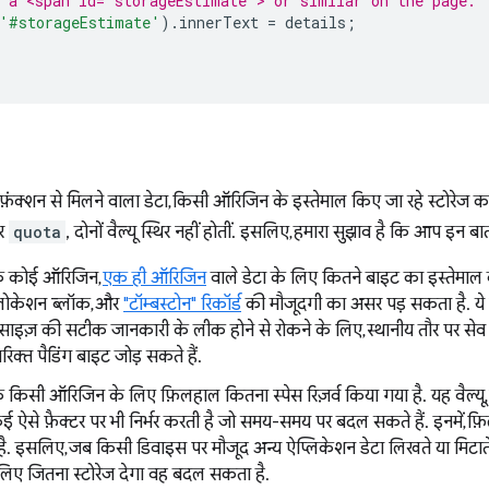
 a <span id="storageEstimate"> or similar on the page.
'#storageEstimate'
).
innerText
=
details
;
ि फ़ंक्शन से मिलने वाला डेटा, किसी ऑरिजिन के इस्तेमाल किए जा रहे स्टोरेज का
र
quota
, दोनों वैल्यू स्थिर नहीं होतीं. इसलिए, हमारा सुझाव है कि आप इन बातो
कि कोई ऑरिजिन,
एक ही ऑरिजिन
वाले डेटा के लिए कितने बाइट का इस्तेमाल क
एलोकेशन ब्लॉक, और
"टॉम्बस्टोन" रिकॉर्ड
की मौजूदगी का असर पड़ सकता है. ये रि
. साइज़ की सटीक जानकारी के लीक होने से रोकने के लिए, स्थानीय तौर पर स
तिरिक्त पैडिंग बाइट जोड़ सकते हैं.
 किसी ऑरिजिन के लिए फ़िलहाल कितना स्पेस रिज़र्व किया गया है. यह वैल्यू, 
कई ऐसे फ़ैक्टर पर भी निर्भर करती है जो समय-समय पर बदल सकते हैं. इनमें, फ़ि
ै. इसलिए, जब किसी डिवाइस पर मौजूद अन्य ऐप्लिकेशन डेटा लिखते या मिटाते है
िए जितना स्टोरेज देगा वह बदल सकता है.