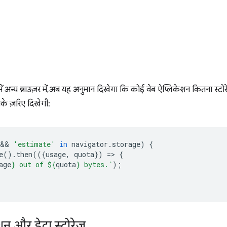
न्य ब्राउज़र में, अब यह अनुमान दिखेगा कि कोई वेब ऐप्लिकेशन कितना स्टो
के ज़रिए दिखेगी:
 && 
'estimate'
in
navigator
.
storage
)
{
e
().
then
(({
usage
,
quota
})
=
>
{
age
}
 out of 
${
quota
}
 bytes.`
);
न और डेटा स्टोरेज