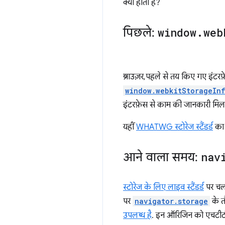
क्या होता है?
पिछले:
window
.
web
ब्राउज़र, पहले से तय किए गए इंटरफ़
window.webkitStorageIn
इंटरफ़ेस से काम की जानकारी मिलती 
यहीं
WHATWG स्टोरेज स्टैंडर्ड
का 
आने वाला समय:
nav
स्टोरेज के लिए लाइव स्टैंडर्ड
पर चल
पर
navigator.storage
के त
उपलब्ध है
. इन ऑरिजिन को एचटीटी