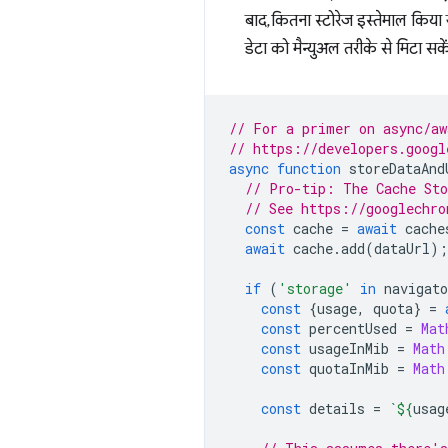
बाद, कितना स्टोरेज इस्तेमाल किय
डेटा को मैन्युअल तरीके से मिटा 
// For a primer on async/aw
// https://developers.googl
async
function
storeDataAnd
// Pro-tip: The Cache Sto
// See https://googlechro
const
cache
=
await
cache
await
cache
.
add
(
dataUrl
);
if
(
'storage'
in
navigato
const
{
usage
,
quota
}
=
const
percentUsed
=
Mat
const
usageInMib
=
Math
const
quotaInMib
=
Math
const
details
=
`
${
usag