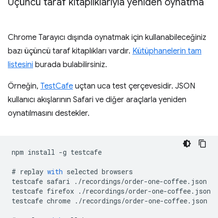
Üçüncü taraf kitaplıklarıyla yeniden oynatma
Chrome Tarayıcı dışında oynatmak için kullanabileceğiniz
bazı üçüncü taraf kitaplıkları vardır.
Kütüphanelerin tam
listesini
burada bulabilirsiniz.
Örneğin,
TestCafe
uçtan uca test çerçevesidir. JSON
kullanıcı akışlarının Safari ve diğer araçlarla yeniden
oynatılmasını destekler.
npm
install
-
g
testcafe
#
replay
with
selected
browsers
testcafe
safari
.
/
recordings
/
order
-
one
-
coffee
.
json
testcafe
firefox
.
/
recordings
/
order
-
one
-
coffee
.
json
testcafe
chrome
.
/
recordings
/
order
-
one
-
coffee
.
json