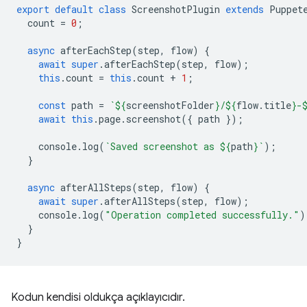
export
default
class
ScreenshotPlugin
extends
Puppet
count
=
0
;
async
afterEachStep
(
step
,
flow
)
{
await
super
.
afterEachStep
(
step
,
flow
);
this
.
count
=
this
.
count
+
1
;
const
path
=
`
${
screenshotFolder
}
/
${
flow
.
title
}
-
await
this
.
page
.
screenshot
({
path
});
console
.
log
(
`Saved screenshot as 
${
path
}
`
);
}
async
afterAllSteps
(
step
,
flow
)
{
await
super
.
afterAllSteps
(
step
,
flow
);
console
.
log
(
"Operation completed successfully."
)
}
}
Kodun kendisi oldukça açıklayıcıdır.