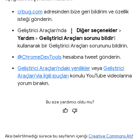
crbug.com
adresinden bize geri bildirim ve özellik
isteği gönderin.
more_vert
Geliştirici Araçları'nda
Diğer seçenekler
>
Yardım
>
Geliştirici Araçları sorunu bildir
'i
kullanarak bir Geliştirici Araçları sorununu bildirin.
@ChromeDevTools
hesabına tweet gönderin.
Geliştirici Araçları'ndaki yenilikler
veya
Geliştirici
Araçları'yla ilgili ipuçları
konulu YouTube videolarına
yorum bırakın.
Bu size yardımcı oldu mu?
Aksi belirtilmediği sürece bu sayfanın içeriği
Creative Commons Atıf