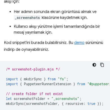
akışı için:
Her adımın sonunda ekran görüntüsü almak ve
_screenshots
klasörüne kaydetmek için.
Kullanıcı akışı yürütme işlemi tamamlandığında bir
mesaj yayınlamak için.
Kod snippet'ini burada bulabilirsiniz. Bu
demo
sürümünü
indirip de oynayabilirsiniz.
/* screenshot-plugin.mjs */
import
{
mkdirSync
}
from
"fs"
;
import
{
PuppeteerRunnerExtension
}
from
"@puppeteer
// create folder if not exist
let
screenshotFolder
=
"_screenshots"
;
mkdirSync
(
screenshotFolder
,
{
recursive
:
true
});