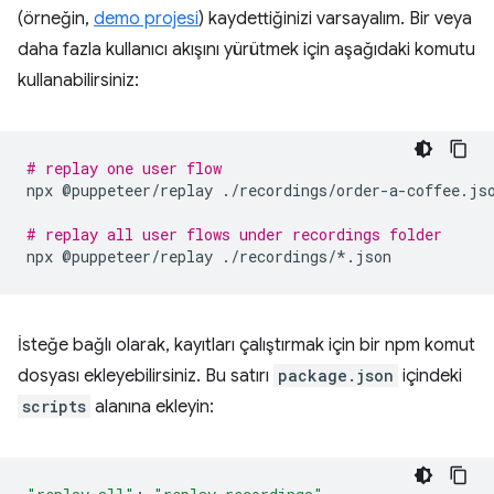
(örneğin,
demo projesi
) kaydettiğinizi varsayalım. Bir veya
daha fazla kullanıcı akışını yürütmek için aşağıdaki komutu
kullanabilirsiniz:
# replay one user flow
npx
@puppeteer/replay
./recordings/order-a-coffee.jso
# replay all user flows under recordings folder
npx
@puppeteer/replay
İsteğe bağlı olarak, kayıtları çalıştırmak için bir npm komut
dosyası ekleyebilirsiniz. Bu satırı
package.json
içindeki
scripts
alanına ekleyin: