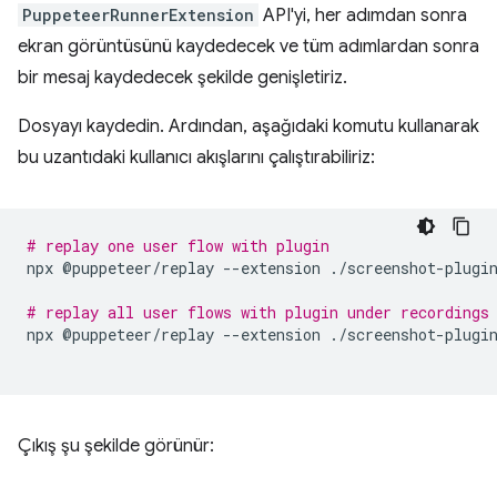
PuppeteerRunnerExtension
API'yi, her adımdan sonra
ekran görüntüsünü kaydedecek ve tüm adımlardan sonra
bir mesaj kaydedecek şekilde genişletiriz.
Dosyayı kaydedin. Ardından, aşağıdaki komutu kullanarak
bu uzantıdaki kullanıcı akışlarını çalıştırabiliriz:
# replay one user flow with plugin 
npx
@puppeteer/replay
--extension
./screenshot-plugi
# replay all user flows with plugin under recordings
npx
@puppeteer/replay
--extension
./screenshot-plugi
Çıkış şu şekilde görünür: