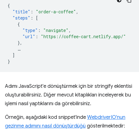
{
"title"
:
"order-a-coffee"
,
"steps"
:
[
{
"type"
:
"navigate"
,
"url"
:
"https://coffee-cart.netlify.app/"
},
…
]
}
Adımı JavaScript'e dönüştürmek için bir stringify eklentisi
oluşturabilirsiniz. Diğer mevcut kitaplıkları inceleyerek bu
işlemi nasıl yaptıklarını da görebilirsiniz.
Örneğin, aşağıdaki kod snippet'inde
WebdriverIO'nun
gezinme adımını nasıl dönüştürdüğü
gösterilmektedir: