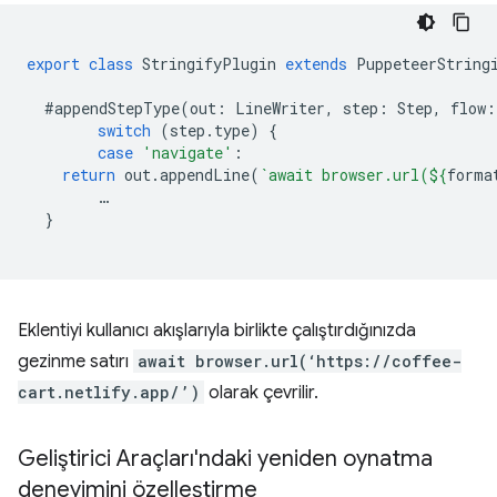
export
class
StringifyPlugin
extends
PuppeteerString
#appendStepType
(
out
:
LineWriter
,
step
:
Step
,
flow
:
switch
(
step
.
type
)
{
case
'navigate'
:
return
out
.
appendLine
(
`await browser.url(
${
forma
…
}
Eklentiyi kullanıcı akışlarıyla birlikte çalıştırdığınızda
gezinme satırı
await browser.url(‘https://coffee-
cart.netlify.app/’)
olarak çevrilir.
Geliştirici Araçları'ndaki yeniden oynatma
deneyimini özelleştirme