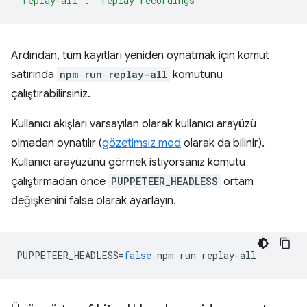
"replay-all"
:
"replay recordings"
Ardından, tüm kayıtları yeniden oynatmak için komut
satırında
npm run replay-all
komutunu
çalıştırabilirsiniz.
Kullanıcı akışları varsayılan olarak kullanıcı arayüzü
olmadan oynatılır (
gözetimsiz mod
olarak da bilinir).
Kullanıcı arayüzünü görmek istiyorsanız komutu
çalıştırmadan önce
PUPPETEER_HEADLESS
ortam
değişkenini false olarak ayarlayın.
PUPPETEER_HEADLESS
=
false
npm
run
replay
-
all