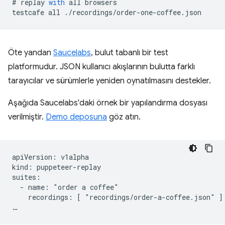
#
replay
with
all
browsers
testcafe
all
.
/
recordings
/
order
-
one
-
coffee
.
json
Öte yandan
Saucelabs
, bulut tabanlı bir test
platformudur. JSON kullanıcı akışlarının bulutta farklı
tarayıcılar ve sürümlerle yeniden oynatılmasını destekler.
Aşağıda Saucelabs'daki örnek bir yapılandırma dosyası
verilmiştir.
Demo deposuna
göz atın.
apiVersion: v1alpha

kind: puppeteer-replay

suites:

  - name: "order a coffee"

    recordings: [ "recordings/order-a-coffee.json" ]
