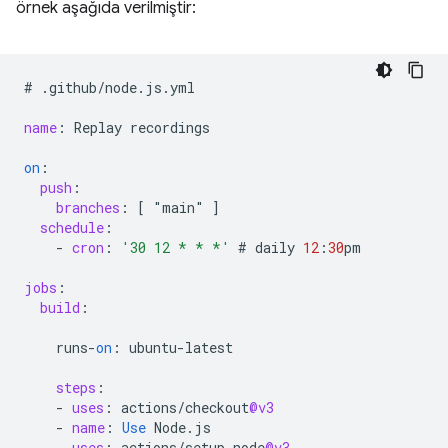
örnek aşağıda verilmiştir:
#
.
github
/
node
.
js
.
yml
name
:
Replay
recordings
on
:
push
:
branches
:
[
 "main" 
]
schedule
:
-
cron
:
'30 12 * * *'
#
daily
12
:
30
pm
jobs
:
build
:
runs
-
on
:
ubuntu
-
latest
steps
:
-
uses
:
actions
/
checkout
@v3
-
name
:
Use
Node
.
js
uses
:
actions
/
setup
-
node
@v3