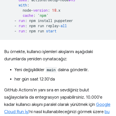
with
:
node
-
version
:
18.
x
cache
:
'npm'
-
run
:
npm
install
puppeteer
-
run
:
npm
run
replay
-
all
-
run
:
npm
run
start
Bu örnekte, kullanıcı işlemleri akışlarını aşağıdaki
durumlarda yeniden oynatacağız:
Yeni değişiklikler
main
dalına gönderilir.
her gün saat 12:30'da
GitHub Actions'ın yanı sıra en sevdiğiniz bulut
sağlayıcılarla da entegrasyon yapabilirsiniz. 10.000'e
kadar kullanıcı akışını paralel olarak yürütmek için
Google
Cloud Run İşi
'ni nasıl kullanabileceğinizi görmek üzere
bu