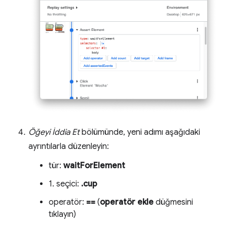
Öğeyi İddia Et
bölümünde, yeni adımı aşağıdaki
ayrıntılarla düzenleyin:
tür:
waitForElement
1. seçici:
.cup
operatör:
==
(
operatör ekle
düğmesini
tıklayın)