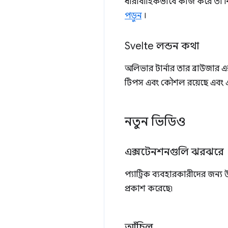
ধারাবাহিকভাবে কাজ করে তা নিশ
পড়ুন
।
Svelte লন্ডন কথা
অলিভার টার্নার তার ব্রাউজার এ
টিপস এবং কৌশল রয়েছে এবং এটি
নতুন ভিডিও
এক্সটেনশনগুলি ঝরঝরে
প্যাট্রিক ব্যবহারকারীদের জন্য
প্রকাশ করেছে৷
আঁচিল