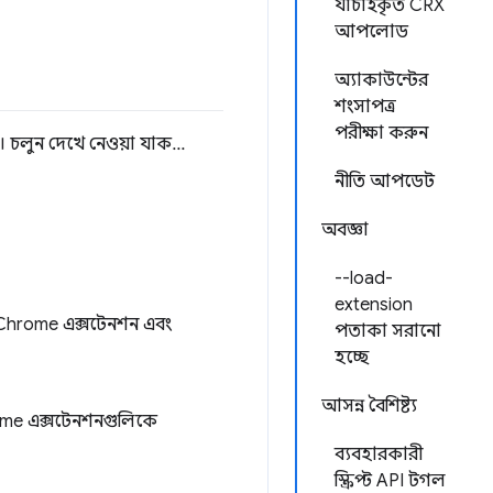
যাচাইকৃত CRX
আপলোড
অ্যাকাউন্টের
শংসাপত্র
পরীক্ষা করুন
ে। চলুন দেখে নেওয়া যাক...
নীতি আপডেট
অবজ্ঞা
--load-
extension
 Chrome এক্সটেনশন এবং
পতাকা সরানো
হচ্ছে
আসন্ন বৈশিষ্ট্য
ome এক্সটেনশনগুলিকে
ব্যবহারকারী
স্ক্রিপ্ট API টগল