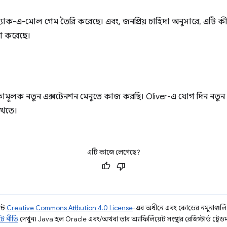
যাক-এ-মোল গেম তৈরি করেছে। এবং, জনপ্রিয় চাহিদা অনুসারে, এটি ক
শ করেছে।
মূলক নতুন এক্সটেনশন মেনুতে কাজ করছি। Oliver-এ যোগ দিন নতুন 
েখতে।
এটি কাজে লেগেছে?
ন্ট
Creative Commons Attribution 4.0 License
-এর অধীনে এবং কোডের নমুনাগুল
ট নীতি
দেখুন। Java হল Oracle এবং/অথবা তার অ্যাফিলিয়েট সংস্থার রেজিস্টার্ড ট্রেডমা