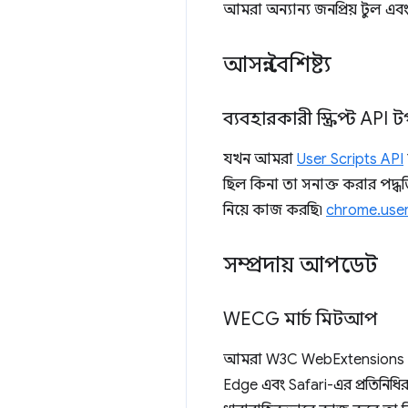
আমরা অন্যান্য জনপ্রিয় টুল এব
আসন্ন বৈশিষ্ট্য
ব্যবহারকারী স্ক্রিপ্ট API
যখন আমরা
User Scripts API
ছিল কিনা তা সনাক্ত করার পদ্ধতি
নিয়ে কাজ করছি৷
chrome.userS
সম্প্রদায় আপডেট
WECG মার্চ মিটআপ
আমরা W3C WebExtensions কমিউন
Edge এবং Safari-এর প্রতিনিধির