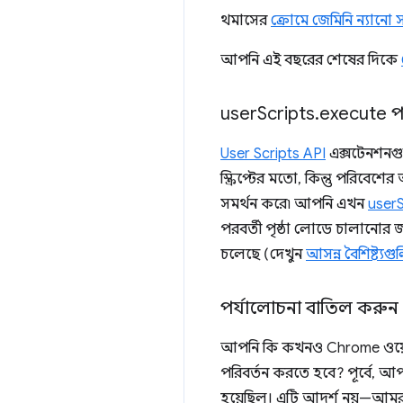
থমাসের
ক্রোমে জেমিনি ন্যানো 
আপনি এই বছরের শেষের দিকে
user
Scripts
.
execute পদ
User Scripts API
এক্সটেনশনগুলি
স্ক্রিপ্টের মতো, কিন্তু পরিবেশ
সমর্থন করে৷ আপনি এখন
userS
পরবর্তী পৃষ্ঠা লোডে চালানোর 
চলেছে (দেখুন
আসন্ন বৈশিষ্ট্যগু
পর্যালোচনা বাতিল করুন
আপনি কি কখনও Chrome ওয়েব
পরিবর্তন করতে হবে? পূর্বে,
হয়েছিল। এটি আদর্শ নয়—আ