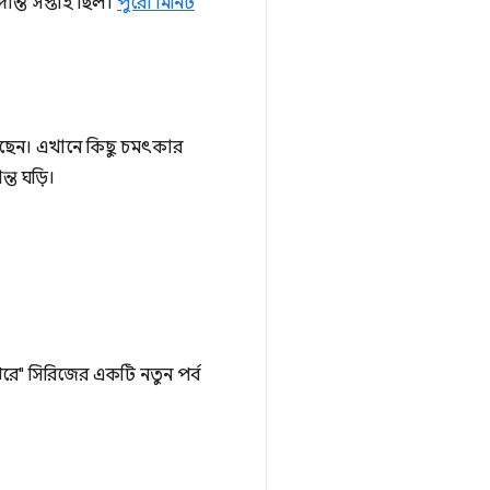
ন্ত সপ্তাহ ছিল।
পুরো মিনিট
য়েছেন। এখানে কিছু চমৎকার
ত ঘড়ি।
ঝরে" সিরিজের একটি নতুন পর্ব