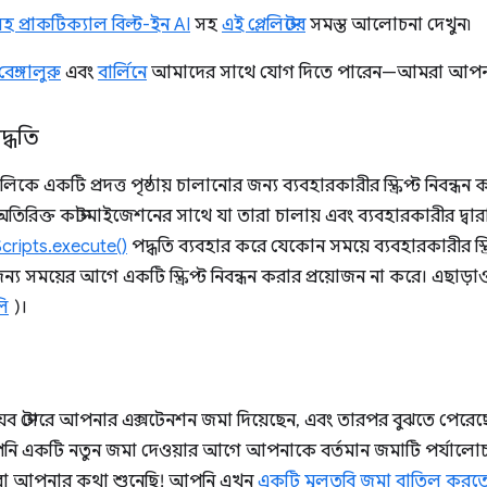
সহ প্রাকটিক্যাল বিল্ট-ইন AI
সহ
এই প্লেলিস্টের
সমস্ত আলোচনা দেখুন৷
বেঙ্গালুরু
এবং
বার্লিনে
আমাদের সাথে যোগ দিতে পারেন—আমরা আপনা
্ধতি
কে একটি প্রদত্ত পৃষ্ঠায় চালানোর জন্য ব্যবহারকারীর স্ক্রিপ্ট নিবন্ধন ক
ের অতিরিক্ত কাস্টমাইজেশনের সাথে যা তারা চালায় এবং ব্যবহারকারীর দ্বা
cripts.execute()
পদ্ধতি ব্যবহার করে যেকোন সময়ে ব্যবহারকারীর স্ক্
জন্য সময়ের আগে একটি স্ক্রিপ্ট নিবন্ধন করার প্রয়োজন না করে। এছ
লি
)।
 স্টোরে আপনার এক্সটেনশন জমা দিয়েছেন, এবং তারপর বুঝতে পে
 আপনি একটি নতুন জমা দেওয়ার আগে আপনাকে বর্তমান জমাটি পর্যালো
মরা আপনার কথা শুনেছি! আপনি এখন
একটি মুলতুবি জমা বাতিল করত