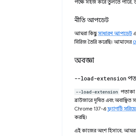
পক্ষে সহজ করে তুলতে পারে, তাই 
নীতি আপডেট
আমরা কিছু
সাধারণ আপডেট
এ
সিরিজ তৈরি করেছি। আমাদের
প
অবজ্ঞা
--load-extension
পতা
--load-extension
পতাকা 
ব্রাউজারে দূষিত এবং অবাঞ্ছি
Chrome 137-এ
ফ্ল্যাগটি সরিয়ে
করছি।
এই কাজের অংশ হিসাবে, আমর