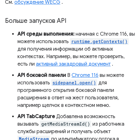
См.
обсуждение WECG
.
Больше запусков API
API среды выполнения:
начиная с Chrome 116, вы
можете использовать
runtime.getContexts()
для получения информации об активных
контекстах. Например, вы можете проверить,
есть ли
активный закадровый документ
.
API боковой панели
В
Chrome 116
вы можете
использовать
sidepanel.open()
для
программного открытия боковой панели
расширения в ответ на жест пользователя,
например щелчок в контекстном меню.
API TabCapture
Добавлена ​​возможность
вызывать
getMediaStreamId()
из работника
службы расширений и получать объект
MediaStream
по идентификатору потока в