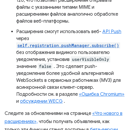
120, что позволяет расширениям открывать
файлы с указанными типами MIME и
расширениями файлов аналогично обработке
файлов веб-платформы.
Расширения смогут использовать веб-
API Push
через
self.registration.pushManager.subscribe()
без отображения видимого пользователю
уведомления, установив
userVisibleOnly
значение
false
. Это сделает push-
уведомления более удобной альтернативой
WebSockets в сервисных работниках (MV3) для
асинхронной связи клиент-сервер.
Подробности см. в разделе
«Ошибка Chromium»
и
обсуждении WECG
.
Следите за обновлениями на странице
«Что нового в
расширениях»,
чтобы получать объявления, как
только эти функции станут доступны в
бета-версии