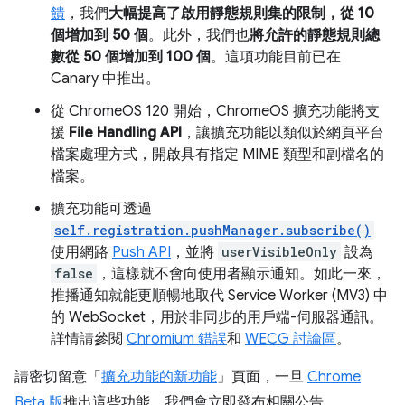
饋
，我們
大幅提高了啟用靜態規則集的限制，從 10
個增加到 50 個
。此外，我們也
將允許的靜態規則總
數從 50 個增加到 100 個
。這項功能目前已在
Canary 中推出。
從 ChromeOS 120 開始，ChromeOS 擴充功能將支
援
File Handling API
，讓擴充功能以類似於網頁平台
檔案處理方式，開啟具有指定 MIME 類型和副檔名的
檔案。
擴充功能可透過
self.registration.pushManager.subscribe()
使用網路
Push API
，並將
userVisibleOnly
設為
false
，這樣就不會向使用者顯示通知。如此一來，
推播通知就能更順暢地取代 Service Worker (MV3) 中
的 WebSocket，用於非同步的用戶端-伺服器通訊。
詳情請參閱
Chromium 錯誤
和
WECG 討論區
。
請密切留意「
擴充功能的新功能
」頁面，一旦
Chrome
Beta 版
推出這些功能，我們會立即發布相關公告。