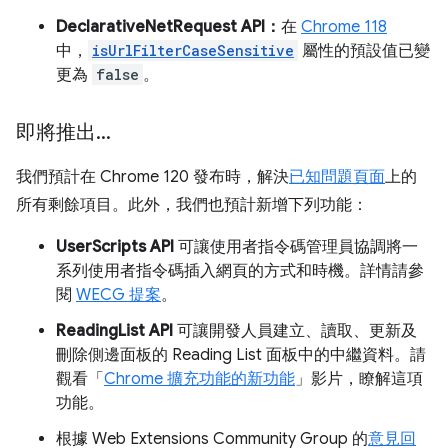
DeclarativeNetRequest API：
在
Chrome 118
中，
isUrlFilterCaseSensitive
屬性的預設值已變
更為
false
。
即將推出
.
.
.
我們預計在 Chrome 120 發布時，解決
已知問題頁面
上的
所有剩餘項目。此外，我們也預計新增下列功能：
UserScripts API
可讓使用者指令碼管理員協調將一
系列使用者指令碼插入網頁的方式和時機。詳情請參
閱
WECG 提案
。
ReadingList API
可讓開發人員建立、讀取、更新及
刪除側邊面板的 Reading List 面板中的中繼資料。請
觀看「
Chrome 擴充功能的新功能
」影片，瞭解這項
功能。
根據 Web Extensions Community Group 的
意見回