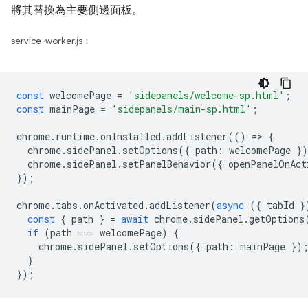
將其替換為主要側邊面板。
service-worker.js：
const
welcomePage
=
'sidepanels/welcome-sp.html'
;
const
mainPage
=
'sidepanels/main-sp.html'
;
chrome
.
runtime
.
onInstalled
.
addListener
(()
=
>
{
chrome
.
sidePanel
.
setOptions
({
path
:
welcomePage
}
chrome
.
sidePanel
.
setPanelBehavior
({
openPanelOnAct
});
chrome
.
tabs
.
onActivated
.
addListener
(
async
({
tabId
}
const
{
path
}
=
await
chrome
.
sidePanel
.
getOptions
if
(
path
===
welcomePage
)
{
chrome
.
sidePanel
.
setOptions
({
path
:
mainPage
})
}
});