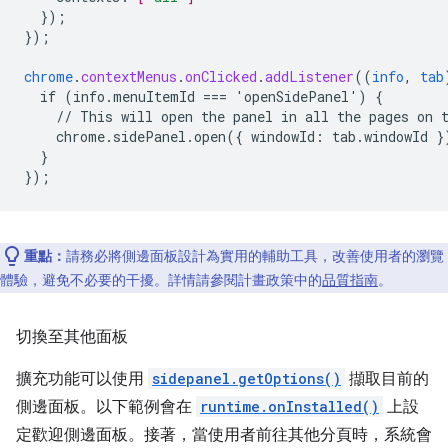
}
);
}
);
chrome
.
contextMenus
.
onClicked
.
addListener
((
info
,
tab
if
(info.menuItemId
===
'openSidePanel')
{
//
This
will
open
the
panel
in
all
the
pages
on
chrome.sidePanel.open({
windowId
:
tab
.
windowId
}
}
}
);
重點：
請務必將側邊面板設計為實用的輔助工具，改善使用者的瀏覽
體驗，避免不必要的干擾。詳情請參閱計畫政策中的
品質指南
。
切換至其他面板
擴充功能可以使用
sidepanel.getOptions()
擷取目前的
側邊面板。以下範例會在
runtime.onInstalled()
上設
定歡迎側邊面板。接著，當使用者前往其他分頁時，系統會