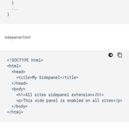
}
...
}
sidepanel.html:
<!DOCTYPE html>

<html>

  <head>

    <title>My Sidepanel</title>

  </head>

  <body>

    <h1>All sites sidepanel extension</h1>

    <p>This side panel is enabled on all sites</p>

  </body>
