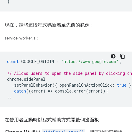
現在，請將這段程式碼新增至先前的範例：
service-worker.js：
const
GOOGLE_ORIGIN
=
'https://www.google.com'
;
// Allows users to open the side panel by clicking on
chrome
.
sidePanel
.
setPanelBehavior
({
openPanelOnActionClick
:
true
}
.
catch
((
error
)
=
>
console
.
error
(
error
));
...
在使用者互動時以程式輔助方式開啟側邊面板