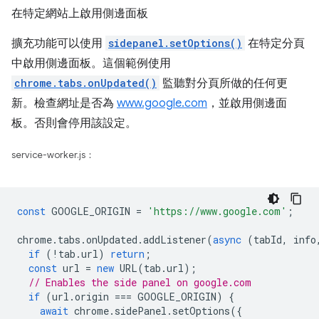
在特定網站上啟用側邊面板
擴充功能可以使用
sidepanel.setOptions()
在特定分頁
中啟用側邊面板。這個範例使用
chrome.tabs.onUpdated()
監聽對分頁所做的任何更
新。檢查網址是否為
www.google.com
，並啟用側邊面
板。否則會停用該設定。
service-worker.js：
const
GOOGLE_ORIGIN
=
'https://www.google.com'
;
chrome
.
tabs
.
onUpdated
.
addListener
(
async
(
tabId
,
info
if
(
!
tab
.
url
)
return
;
const
url
=
new
URL
(
tab
.
url
);
// Enables the side panel on google.com
if
(
url
.
origin
===
GOOGLE_ORIGIN
)
{
await
chrome
.
sidePanel
.
setOptions
({