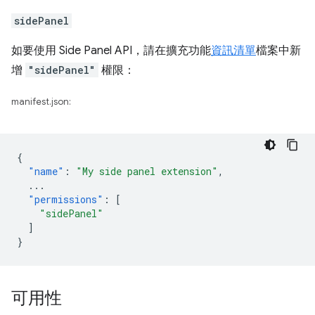
sidePanel
如要使用 Side Panel API，請在擴充功能
資訊清單
檔案中新
增
"sidePanel"
權限：
manifest.json:
{
"name"
:
"My side panel extension"
,
...
"permissions"
:
[
"sidePanel"
]
}
可用性