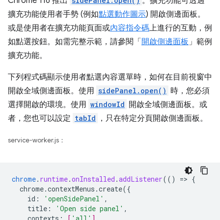
Chrome 116 推出
sidePanel.open()
。擴充功能可透過
擴充功能使用者手勢 (例如
點選動作圖示
) 開啟側邊面板。
或是使用者在擴充功能頁面或
內容指令碼
上進行的互動，例
如點選按鈕。如需完整示範，請參閱「
開啟側邊面板
」範例
擴充功能。
下列程式碼顯示使用者點選內容選單時，如何在目前視窗中
開啟全域側邊面板。使用
sidePanel.open()
時，您必須
選擇開啟的環境。使用
windowId
開啟全域側邊面板。或
者，您也可以設定
tabId
，只在特定分頁開啟側邊面板。
service-worker.js：
chrome
.
runtime
.
onInstalled
.
addListener
(()
=
>
{
chrome.contextMenus.create({
id
:
'openSidePanel'
,
title
:
'Open side panel'
,
contexts
:
[
'all'
]