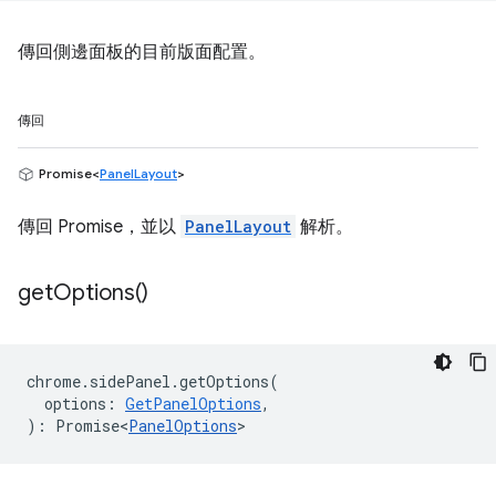
傳回側邊面板的目前版面配置。
傳回
Promise<
PanelLayout
>
傳回 Promise，並以
PanelLayout
解析。
get
Options(
)
chrome
.
sidePanel
.
getOptions
(
options
:
GetPanelOptions
,
)
:
Promise<
PanelOptions
>