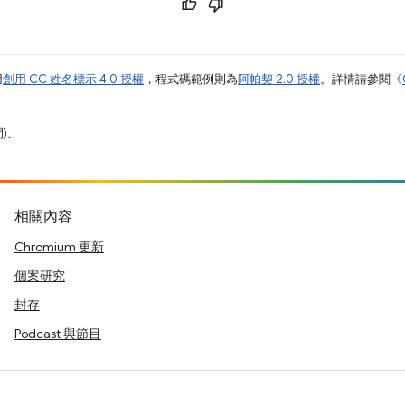
用
創用 CC 姓名標示 4.0 授權
，程式碼範例則為
阿帕契 2.0 授權
。詳情請參閱《
間)。
相關內容
Chromium 更新
個案研究
封存
Podcast 與節目