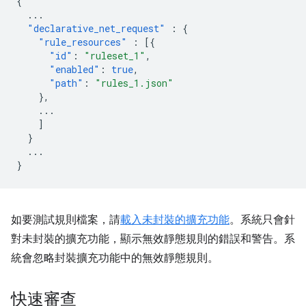
{
...
"declarative_net_request"
:
{
"rule_resources"
:
[{
"id"
:
"ruleset_1"
,
"enabled"
:
true
,
"path"
:
"rules_1.json"
},
...
]
}
...
}
如要測試規則檔案，請
載入未封裝的擴充功能
。系統只會針
對未封裝的擴充功能，顯示無效靜態規則的錯誤和警告。系
統會忽略封裝擴充功能中的無效靜態規則。
快速審查