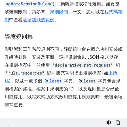
updateSessionRules()
，動態新增或移除規則。如要瞭
解規則限制，請參閱「
規則限制
」一文。您可以在
程式碼範
例
中查看
這項功能的範例
。
靜態規則集
與動態和工作階段規則不同，靜態規則會在擴充功能安裝或
升級時封裝、安裝及更新。這些規則會以 JSON 格式儲存
在規則檔案中，並使用
"declarative_net_request"
和
"rule_resources"
鍵向擴充功能指出規則檔案 (如
上所
述
)，以及一或多個
Ruleset
字典。
Ruleset
字典包含規
則檔案的路徑、檔案中規則集的 ID，以及規則集是否已啟
用或停用。以程式輔助方式啟用或停用規則集時，最後兩項
非常重要。