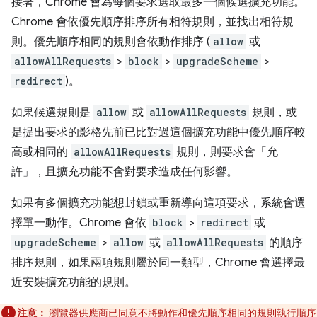
接著，Chrome 會為每個要求選取最多一個候選擴充功能。
Chrome 會依優先順序排序所有相符規則，並找出相符規
則。優先順序相同的規則會依動作排序 (
allow
或
allowAllRequests
>
block
>
upgradeScheme
>
redirect
)。
如果候選規則是
allow
或
allowAllRequests
規則，或
是提出要求的影格先前已比對過這個擴充功能中優先順序較
高或相同的
allowAllRequests
規則，則要求會「允
許」，且擴充功能不會對要求造成任何影響。
如果有多個擴充功能想封鎖或重新導向這項要求，系統會選
擇單一動作。Chrome 會依
block
>
redirect
或
upgradeScheme
>
allow
或
allowAllRequests
的順序
排序規則，如果兩項規則屬於同一類型，Chrome 會選擇最
近安裝擴充功能的規則。
注意：
瀏覽器供應商已同意不將動作和優先順序相同的規則執行順序