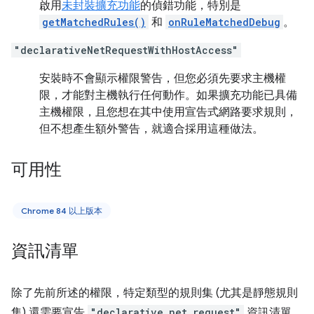
啟用
未封裝擴充功能
的偵錯功能，特別是
getMatchedRules()
和
onRuleMatchedDebug
。
"declarativeNetRequestWithHostAccess"
安裝時不會顯示權限警告，但您必須先要求主機權
限，才能對主機執行任何動作。如果擴充功能已具備
主機權限，且您想在其中使用宣告式網路要求規則，
但不想產生額外警告，就適合採用這種做法。
可用性
Chrome 84 以上版本
資訊清單
除了先前所述的權限，特定類型的規則集 (尤其是靜態規則
集) 還需要宣告
"declarative_net_request"
資訊清單