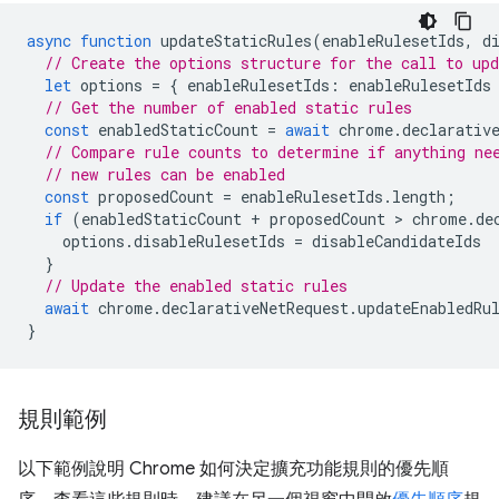
async
function
updateStaticRules
(
enableRulesetIds
,
d
// Create the options structure for the call to up
let
options
=
{
enableRulesetIds
:
enableRulesetIds
// Get the number of enabled static rules
const
enabledStaticCount
=
await
chrome
.
declarativ
// Compare rule counts to determine if anything ne
// new rules can be enabled
const
proposedCount
=
enableRulesetIds
.
length
;
if
(
enabledStaticCount
+
proposedCount
 > 
chrome
.
de
options
.
disableRulesetIds
=
disableCandidateIds
}
// Update the enabled static rules
await
chrome
.
declarativeNetRequest
.
updateEnabledRu
}
規則範例
以下範例說明 Chrome 如何決定擴充功能規則的優先順