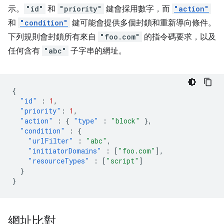
示。
"id"
和
"priority"
鍵會採用數字，而
"action"
和
"condition"
鍵可能會提供多個封鎖和重新導向條件。
下列規則會封鎖所有來自
"foo.com"
的指令碼要求，以及
任何含有
"abc"
子字串的網址。
{
"id"
:
1
,
"priority"
:
1
,
"action"
:
{
"type"
:
"block"
},
"condition"
:
{
"urlFilter"
:
"abc"
,
"initiatorDomains"
:
[
"foo.com"
],
"resourceTypes"
:
[
"script"
]
}
}
網址比對