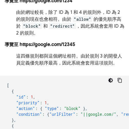
導覽至 https://google.com/1234
由於網址較長，除了 ID 為 1 和 4 的規則外，ID 為 2
的規則現在也會相符。由於
"allow"
的優先順序高
於
"block"
和
"redirect"
，因此系統會套用 ID 為
2 的規則。
導覽至 https://google.com/12345
這四條規則都與這個網址相符。由於規則 3 的開發人
員定義優先順序最高，因此系統會套用這項規則。
[
{
"id"
:
1
,
"priority"
:
1
,
"action"
:
{
"type"
:
"block"
},
"condition"
:
{
"urlFilter"
:
"||google.com/"
,
"re
},
{