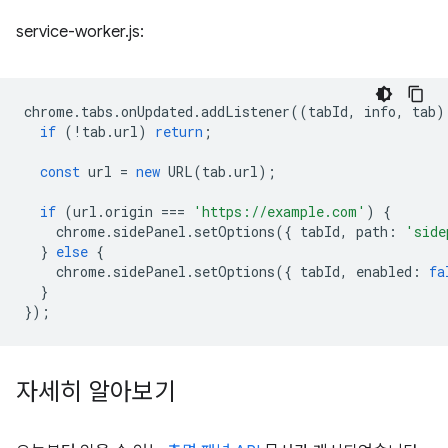
service-worker.js:
chrome
.
tabs
.
onUpdated
.
addListener
((
tabId
,
info
,
tab
)
if
(
!
tab
.
url
)
return
;
const
url
=
new
URL
(
tab
.
url
);
if
(
url
.
origin
===
'https://example.com'
)
{
chrome
.
sidePanel
.
setOptions
({
tabId
,
path
:
'side
}
else
{
chrome
.
sidePanel
.
setOptions
({
tabId
,
enabled
:
fa
}
});
자세히 알아보기