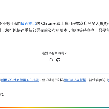
如何使用我們
最近推出
的 Chrome 線上應用程式商店開發人
題，您可以快速重新部署先前發布的版本，無須等待審查。只要
這對你有幫助嗎？
用
創用 CC 姓名標示 4.0 授權
，程式碼範例則為
阿帕契 2.0 授權
。詳情請參閱《
間)。