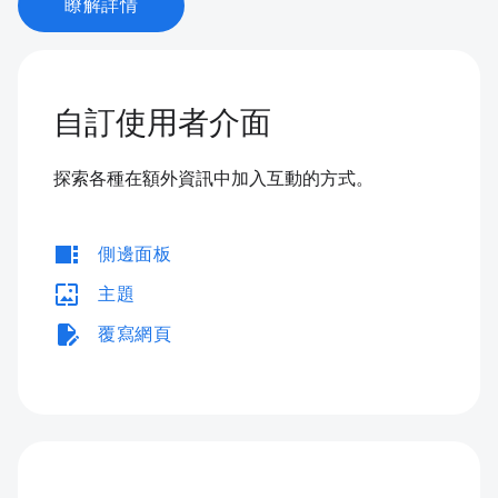
瞭解詳情
自訂使用者介面
探索各種在額外資訊中加入互動的方式。
view_sidebar
側邊面板
wallpaper
主題
edit_document
覆寫網頁