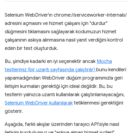
Selenium WebDriver'ın chrome://serviceworker-internals/
adresini açmasını ve hizmet çalışanı için "durdur"
düğmesini tıklamasını sağlayarak kodumuzun hizmet
çalışanının askıya alınmasına nasıl yanıt verdiğini kontrol
eden bir test oluşturduk.
Bu, şimdiye kadarki en iyi seçenektir ancak
Mocha
testlerimiz (bir uzantı sayfasında çalıştırılır)
bunu kendileri
yapamadığından WebDriver düğüm programımızla geri
iletişim kurmaları gerektiği için ideal değildir. Bu, bu
testlerin yalnızca uzantı kullanılarak çalıştırılamayacağını,
Selenium WebDriver kullanılarak
tetiklenmesi gerektiğini
gösterir.
Aşağıda, farklı akışlar üzerinden tarayıcı API'siyle nasıl
iletişim kurduğumuz ve "askıya alınan hizmet işçileri"