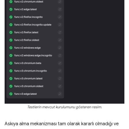
Testlerin mevcut kurulumunu gösteren resim.
Askıya alma mekanizması tam olarak kararlı olmadığı ve