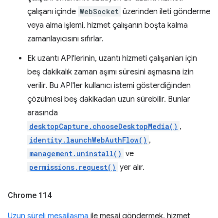
çalışanı içinde
WebSocket
üzerinden ileti gönderme
veya alma işlemi, hizmet çalışanın boşta kalma
zamanlayıcısını sıfırlar.
Ek uzantı API'lerinin, uzantı hizmeti çalışanları için
beş dakikalık zaman aşımı süresini aşmasına izin
verilir. Bu API'ler kullanıcı istemi gösterdiğinden
çözülmesi beş dakikadan uzun sürebilir. Bunlar
arasında
desktopCapture.chooseDesktopMedia()
,
identity.launchWebAuthFlow()
,
management.uninstall()
ve
permissions.request()
yer alır.
Chrome 114
Uzun süreli mesajlaşma
ile mesaj göndermek, hizmet