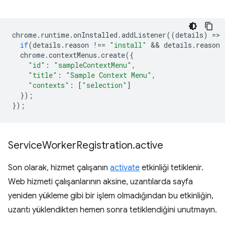
chrome
.
runtime
.
onInstalled
.
addListener
((
details
)
=
>
if
(
details
.
reason
!==
"install"
 && 
details
.
reason
chrome
.
contextMenus
.
create
({
"id"
:
"sampleContextMenu"
,
"title"
:
"Sample Context Menu"
,
"contexts"
:
[
"selection"
]
});
});
Service
Worker
Registration
.
active
Son olarak, hizmet çalışanın
activate
etkinliği tetiklenir.
Web hizmeti çalışanlarının aksine, uzantılarda sayfa
yeniden yükleme gibi bir işlem olmadığından bu etkinliğin,
uzantı yüklendikten hemen sonra tetiklendiğini unutmayın.