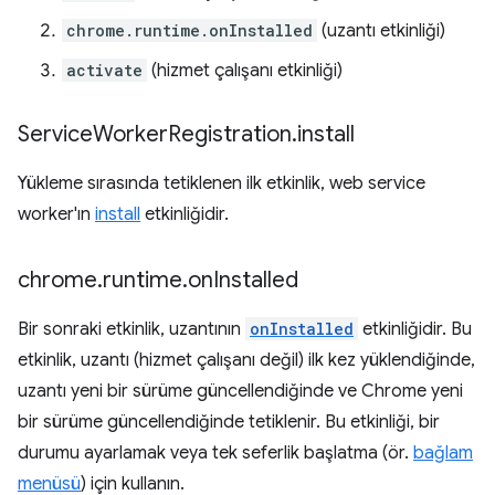
chrome.runtime.onInstalled
(uzantı etkinliği)
activate
(hizmet çalışanı etkinliği)
Service
Worker
Registration
.
install
Yükleme sırasında tetiklenen ilk etkinlik, web service
worker'ın
install
etkinliğidir.
chrome
.
runtime
.
on
Installed
Bir sonraki etkinlik, uzantının
onInstalled
etkinliğidir. Bu
etkinlik, uzantı (hizmet çalışanı değil) ilk kez yüklendiğinde,
uzantı yeni bir sürüme güncellendiğinde ve Chrome yeni
bir sürüme güncellendiğinde tetiklenir. Bu etkinliği, bir
durumu ayarlamak veya tek seferlik başlatma (ör.
bağlam
menüsü
) için kullanın.