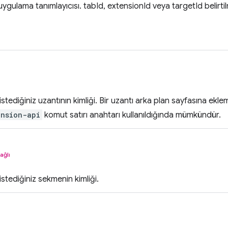
ygulama tanımlayıcısı. tabId, extensionId veya targetId belirtil
stediğiniz uzantının kimliği. Bir uzantı arka plan sayfasına ekl
ension-api
komut satırı anahtarı kullanıldığında mümkündür.
ağlı
stediğiniz sekmenin kimliği.