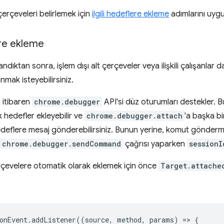
 çerçeveleri belirlemek için
ilgili hedeflere ekleme
adımlarını uygu
lere ekleme
dıktan sonra, işlem dışı alt çerçeveler veya ilişkili çalışanlar da
mak isteyebilirsiniz.
 itibaren
chrome.debugger
API'si düz oturumları destekler. 
hedefler ekleyebilir ve
chrome.debugger.attach
'a başka b
eflere mesaj gönderebilirsiniz. Bunun yerine, komut göndermek
chrome.debugger.sendCommand
çağrısı yaparken
sessionI
çerçevelere otomatik olarak eklemek için önce
Target.attache
onEvent
.
addListener
((
source
,
method
,
params
)
=
>
{