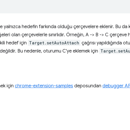
yalnızca hedefin farkında olduğu çerçevelere eklenir. Bu da kend
leri olan çerçevelerle sınırlıdır. Örneğin, A -> B -> C çerçeve
şkili hedef için
Target.setAutoAttach
çağrısı yapıldığında ot
 değildir. Bu nedenle, oturumu C'ye eklemek için
Target.setA
ek için
chrome-extension-samples
deposundan
debugger API