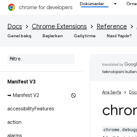
Dokümanlar
Örne
Docs
Chrome Extensions
Reference
Genel bakış
Başlarken
Geliştirme
Nasıl Yapılır?
teknolojisini kullan
Manifest V3
Ana Sayfa
Doc
➡ Manifest V2
chro
accessibility
Features
action
chrome.debug
alarms