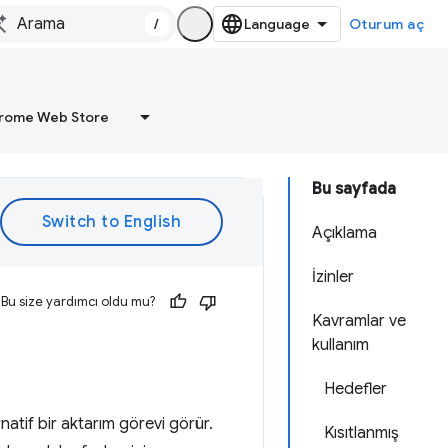
/
Oturum aç
rome Web Store
Bu sayfada
Açıklama
İzinler
Bu size yardımcı oldu mu?
Kavramlar ve
kullanım
Hedefler
rnatif bir aktarım görevi görür.
Kısıtlanmış