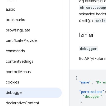
Ağ etkileşimini
chrome.debug
audio
sekmeleri hede
bookmarks
özelliğini
tabId
browsing
Data
İzinler
certificate
Provider
debugger
commands
Bu API'yi kulla
content
Settings
context
Menus
{
cookies
"name"
:
"My e
...
"permissions"
debugger
"debugger"
,
],
declarative
Content
...