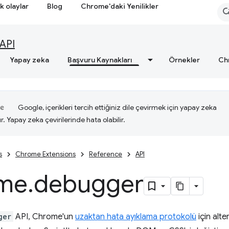
k olaylar
Blog
Chrome'daki Yenilikler
API
Yapay zeka
Başvuru Kaynakları
Örnekler
Ch
Google, içerikleri tercih ettiğiniz dile çevirmek için yapay zeka
ır. Yapay zeka çevirilerinde hata olabilir.
s
Chrome Extensions
Reference
API
me
.
debugger
ger
API, Chrome'un
uzaktan hata ayıklama protokolü
için alte