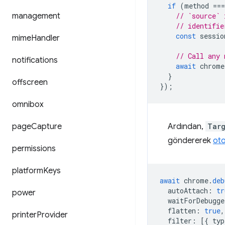
if
(
method
===
management
// `source` 
// identifie
const
sessio
mime
Handler
// Call any 
notifications
await
chrome
}
offscreen
});
omnibox
page
Capture
Ardından,
Targ
göndererek
oto
permissions
platform
Keys
await
chrome
.
deb
autoAttach
:
tr
power
waitForDebugge
flatten
:
true
,
printer
Provider
filter
:
[{
typ