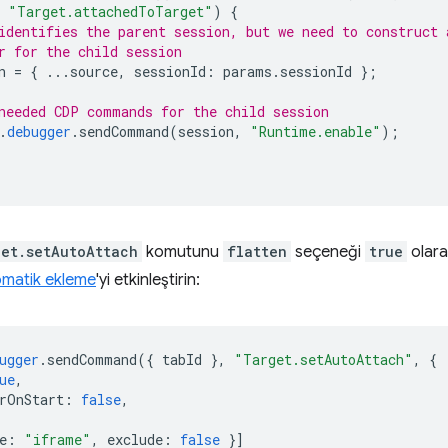
"Target.attachedToTarget"
)
{
identifies the parent session, but we need to construct 
r for the child session
n
=
{
...
source
,
sessionId
:
params
.
sessionId
};
needed CDP commands for the child session
.
debugger
.
sendCommand
(
session
,
"Runtime.enable"
);
et.setAutoAttach
komutunu
flatten
seçeneği
true
olara
matik ekleme
'yi etkinleştirin:
ugger
.
sendCommand
({
tabId
},
"Target.setAutoAttach"
,
{
ue
,
rOnStart
:
false
,
e
:
"iframe"
,
exclude
:
false
}]