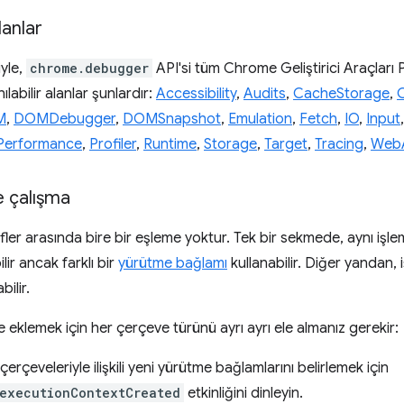
lanlar
yle,
chrome.debugger
API'si tüm Chrome Geliştirici Araçları 
labilir alanlar şunlardır:
Accessibility
,
Audits
,
CacheStorage
,
M
,
DOMDebugger
,
DOMSnapshot
,
Emulation
,
Fetch
,
IO
,
Input
Performance
,
Profiler
,
Runtime
,
Storage
,
Target
,
Tracing
,
Web
e çalışma
ler arasında bire bir eşleme yoktur. Tek bir sekmede, aynı işle
lir ancak farklı bir
yürütme bağlamı
kullanabilir. Diğer yandan, i
ilir.
 eklemek için her çerçeve türünü ayrı ayrı ele almanız gerekir:
çerçeveleriyle ilişkili yeni yürütme bağlamlarını belirlemek için
executionContextCreated
etkinliğini dinleyin.