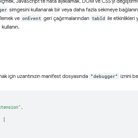
 ölçmek, JavaScript'te hata ayıklamak, DOM ve CSS'yi değiştirme
ger
simgesini kullanarak bir veya daha fazla sekmeye bağlanı
flemek ve
onEvent
geri çağırmalarından
tabId
ile etkinlikler
kullanın.
nmak için uzantınızın manifest dosyasında
"debugger"
iznini b
xtension"
,
:
[