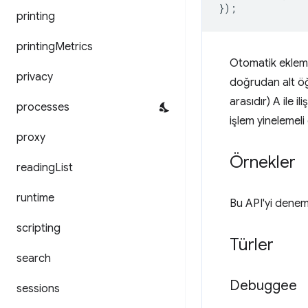
});
printing
printing
Metrics
Otomatik ekleme 
privacy
doğrudan alt öğe
arasıdır) A ile ili
processes
işlem yinelemeli
proxy
Örnekler
reading
List
runtime
Bu API'yi denem
scripting
Türler
search
Debuggee
sessions