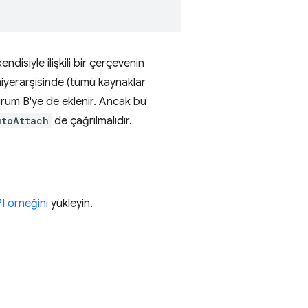
isiyle ilişkili bir çerçevenin
 hiyerarşisinde (tümü kaynaklar
urum B'ye de eklenir. Ancak bu
utoAttach
de çağrılmalıdır.
 örneğini
yükleyin.