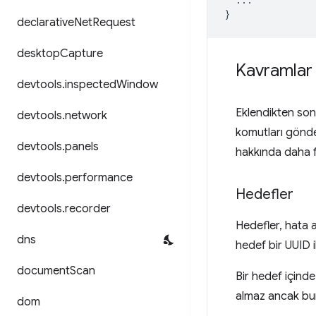
}
declarative
Net
Request
desktop
Capture
Kavramlar 
devtools
.
inspected
Window
Eklendikten so
devtools
.
network
komutları gönde
devtools
.
panels
hakkında daha f
devtools
.
performance
Hedefler
devtools
.
recorder
Hedefler, hata a
dns
hedef bir UUID il
document
Scan
Bir hedef içinde
almaz ancak bunu
dom