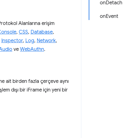
onDetach
onEvent
Protokol Alanlarına erişim
Console
,
CSS
,
Database
,
,
Inspector
,
Log
,
Network
,
Audio
ve
WebAuthn
.
me ait birden fazla çerçeve aynı
şlem dışı bir iFrame için yeni bir