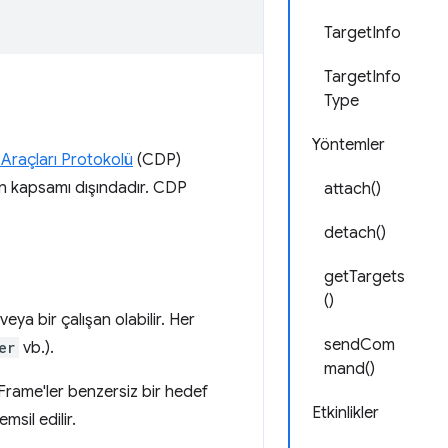
TargetInfo
TargetInfo
Type
Yöntemler
 Araçları Protokolü
(CDP)
ın kapsamı dışındadır. CDP
attach()
detach()
getTargets
()
eya bir çalışan olabilir. Her
sendCom
er
vb.).
mand()
iFrame'ler benzersiz bir hedef
Etkinlikler
msil edilir.