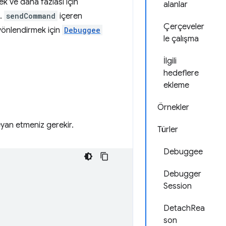
k ve daha fazlası için
alanlar
n.
sendCommand
içeren
Çerçeveler
i yönlendirmek için
Debuggee
le çalışma
İlgili
hedeflere
ekleme
Örnekler
eyan etmeniz gerekir.
Türler
Debuggee
Debugger
Session
DetachRea
son