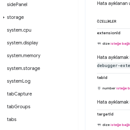
Hata ayıklanan u
side
Panel
storage
ÖZELLIKLER
system
.
cpu
extensionId
system
.
display
dize
isteğe bağlı
system
.
memory
Hata ayıklamak i
debugger-ext
system
.
storage
tabId
system
Log
number
isteğe b
tab
Capture
Hata ayıklamak i
tab
Groups
targetId
tabs
dize
isteğe bağlı