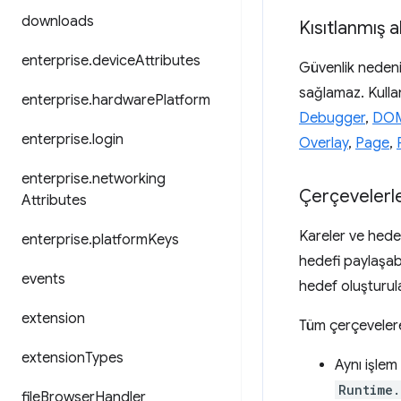
downloads
Kısıtlanmış a
enterprise
.
device
Attributes
Güvenlik nedeni
sağlamaz. Kullanı
enterprise
.
hardware
Platform
Debugger
,
DO
enterprise
.
login
Overlay
,
Page
,
enterprise
.
networking
Çerçevelerl
Attributes
Kareler ve hedef
enterprise
.
platform
Keys
hedefi paylaşabi
events
hedef oluşturulab
extension
Tüm çerçevelere
extension
Types
Aynı işlem 
Runtime.
file
Browser
Handler