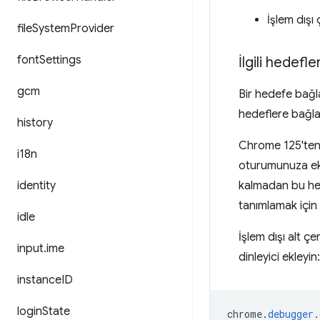
İşlem dışı
file
System
Provider
font
Settings
İlgili hedef
gcm
Bir hedefe bağlan
hedeflere bağlan
history
Chrome 125'ten
i18n
oturumunuza ek 
identity
kalmadan bu hed
tanımlamak için
idle
İşlem dışı alt 
input
.
ime
dinleyici ekleyin:
instance
ID
login
State
chrome
.
debugger
.