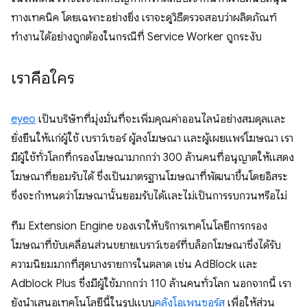
ทางเทคนิค โดยเฉพาะอย่างยิ่ง เราจะดูวิธีตรวจสอบว่าผลิตภัณฑ์
ทำงานได้อย่างถูกต้องในกรณีที่ Service Worker ถูกระงับ
เราคือใคร
eyeo
เป็นบริษัทที่มุ่งมั่นที่จะเพิ่มคุณค่าออนไลน์อย่างสมดุลและ
ยั่งยืนให้แก่ผู้ใช้ เบราว์เซอร์ ผู้ลงโฆษณา และผู้เผยแพร่โฆษณา เรา
มีผู้ใช้ทั่วโลกที่กรองโฆษณามากกว่า 300 ล้านคนที่อนุญาตให้แสดง
โฆษณาที่ยอมรับได้ ซึ่งเป็นมาตรฐานโฆษณาที่พัฒนาขึ้นโดยอิสระ
ซึ่งจะกำหนดว่าโฆษณานั้นยอมรับได้และไม่เป็นการรบกวนหรือไม่
ทีม Extension Engine ของเราให้บริการเทคโนโลยีการกรอง
โฆษณาที่ขับเคลื่อนส่วนขยายเบราว์เซอร์ที่บล็อกโฆษณาซึ่งได้รับ
ความนิยมมากที่สุดบางรายการในตลาด เช่น AdBlock และ
Adblock Plus ซึ่งมีผู้ใช้มากกว่า 110 ล้านคนทั่วโลก นอกจากนี้ เรา
ยังนำเสนอเทคโนโลยีนี้ในรูปแบบ
คลังโอเพนซอร์ส
เพื่อให้ส่วน