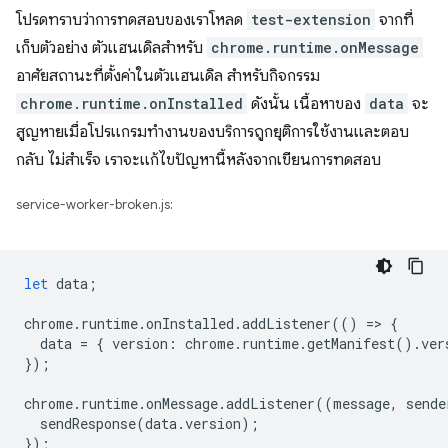
โปรดทราบว่าการทดสอบของเราโหลด
test-extension
จากที่
เก็บตัวอย่าง ตัวแฮนเดิลสำหรับ
chrome.runtime.onMessage
อาศัยสถานะที่ตั้งค่าในตัวแฮนเดิล สำหรับกิจกรรม
chrome.runtime.onInstalled
ดังนั้น เนื้อหาของ
data
จะ
สูญหายเมื่อโปรแกรมทำงานของบริการถูกยุติการใช้งานและตอบ
กลับ ไม่สำเร็จ เราจะแก้ไขปัญหานี้หลังจากเขียนการทดสอบ
service-worker-broken.js:
let
data
;
chrome
.
runtime
.
onInstalled
.
addListener
(()
=
>
{
data
=
{
version
:
chrome
.
runtime
.
getManifest
().
ver
});
chrome
.
runtime
.
onMessage
.
addListener
((
message
,
sende
sendResponse
(
data
.
version
);
});