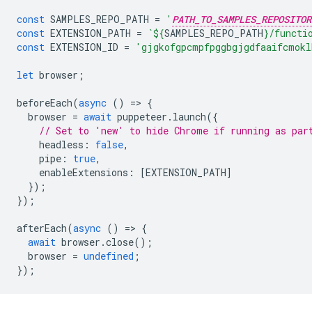
const
SAMPLES_REPO_PATH
=
'
PATH_TO_SAMPLES_REPOSITOR
const
EXTENSION_PATH
=
`
${
SAMPLES_REPO_PATH
}
/functi
const
EXTENSION_ID
=
'gjgkofgpcmpfpggbgjgdfaaifcmokl
let
browser
;
beforeEach
(
async
()
=
>
{
browser
=
await
puppeteer
.
launch
({
// Set to 'new' to hide Chrome if running as par
headless
:
false
,
pipe
:
true
,
enableExtensions
:
[
EXTENSION_PATH
]
});
});
afterEach
(
async
()
=
>
{
await
browser
.
close
();
browser
=
undefined
;
});