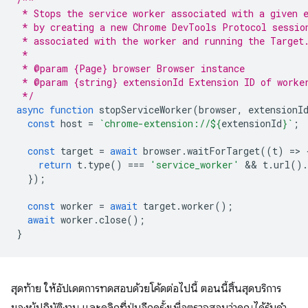
 * Stops the service worker associated with a given 
 * by creating a new Chrome DevTools Protocol sessio
 * associated with the worker and running the Target
 *
 * @param {Page} browser Browser instance
 * @param {string} extensionId Extension ID of worke
 */
async
function
stopServiceWorker
(
browser
,
extensionI
const
host
=
`chrome-extension://
${
extensionId
}
`
;
const
target
=
await
browser
.
waitForTarget
((
t
)
=
>
return
t
.
type
()
===
'service_worker'
 && 
t
.
url
().
});
const
worker
=
await
target
.
worker
();
await
worker
.
close
();
}
สุดท้าย ให้อัปเดตการทดสอบด้วยโค้ดต่อไปนี้ ตอนนี้สิ้นสุดบริการ