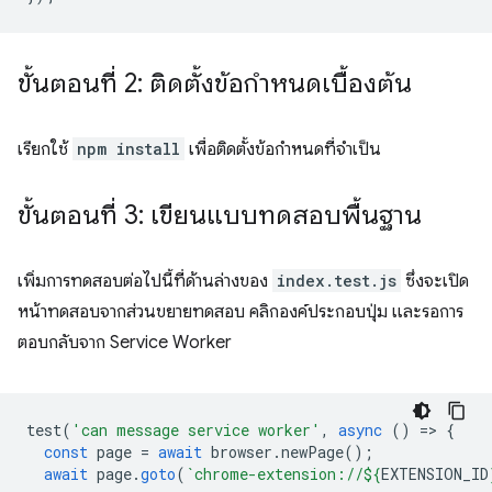
ขั้นตอนที่ 2: ติดตั้งข้อกําหนดเบื้องต้น
เรียกใช้
npm install
เพื่อติดตั้งข้อกำหนดที่จำเป็น
ขั้นตอนที่ 3: เขียนแบบทดสอบพื้นฐาน
เพิ่มการทดสอบต่อไปนี้ที่ด้านล่างของ
index.test.js
ซึ่งจะเปิด
หน้าทดสอบจากส่วนขยายทดสอบ คลิกองค์ประกอบปุ่ม และรอการ
ตอบกลับจาก Service Worker
test
(
'can message service worker'
,
async
()
=
>
{
const
page
=
await
browser
.
newPage
();
await
page
.
goto
(
`chrome-extension://
${
EXTENSION_ID