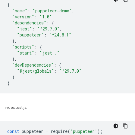
{
"name"
:
"puppeteer-demo"
,
"version"
:
"1.0"
,
"dependencies"
:
{
"jest"
:
"^29.7.0"
,
"puppeteer"
:
"^24.8.1"
},
"scripts"
:
{
"start"
:
"jest ."
},
"devDependencies"
:
{
"@jest/globals"
:
"^29.7.0"
}
}
index.test.js:
const
puppeteer
=
require
(
'puppeteer'
);