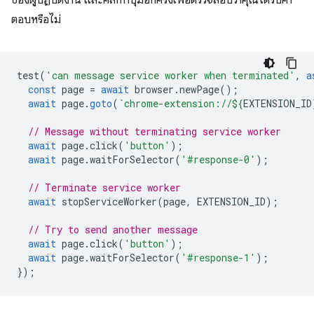
ของผู้ปฏิบัติงาน และคลิกที่ปุ่มอีกครั้งเพื่อตรวจสอบว่าคุณได้รับคำ
ตอบหรือไม่
test
(
'can message service worker when terminated'
,
a
const
page
=
await
browser
.
newPage
();
await
page
.
goto
(
`chrome-extension://
${
EXTENSION_ID
// Message without terminating service worker
await
page
.
click
(
'button'
);
await
page
.
waitForSelector
(
'#response-0'
);
// Terminate service worker
await
stopServiceWorker
(
page
,
EXTENSION_ID
);
// Try to send another message
await
page
.
click
(
'button'
);
await
page
.
waitForSelector
(
'#response-1'
);
});