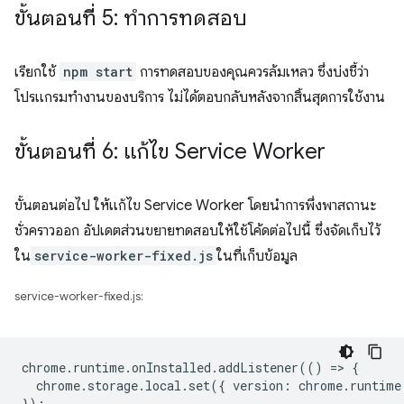
ขั้นตอนที่ 5: ทำการทดสอบ
เรียกใช้
npm start
การทดสอบของคุณควรล้มเหลว ซึ่งบ่งชี้ว่า
โปรแกรมทำงานของบริการ ไม่ได้ตอบกลับหลังจากสิ้นสุดการใช้งาน
ขั้นตอนที่ 6: แก้ไข Service Worker
ขั้นตอนต่อไป ให้แก้ไข Service Worker โดยนำการพึ่งพาสถานะ
ชั่วคราวออก อัปเดตส่วนขยายทดสอบให้ใช้โค้ดต่อไปนี้ ซึ่งจัดเก็บไว้
ใน
service-worker-fixed.js
ในที่เก็บข้อมูล
service-worker-fixed.js:
chrome
.
runtime
.
onInstalled
.
addListener
(()
=
>
{
chrome
.
storage
.
local
.
set
({
version
:
chrome
.
runtime
});