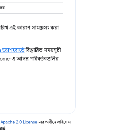
োবর
তারিখ এই কারণে সামঞ্জস্য করা
ড্যাশবোর্ডে
বিস্তারিত সময়সূচী
rome-এ আসন্ন পরিবর্তনগুলির
ি
Apache 2.0 License
-এর অধীনে লাইসেন্স
র্ক।