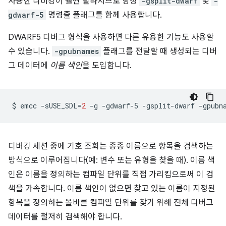
사용한 디버깅이 훨씬 빨라지므로 항상
-gsplit-dwarf
및
-
gdwarf-5
명령줄 플래그를 함께 사용합니다.
DWARF5 디버그 형식을 사용하면 다른 유용한 기능도 사용할
수 있습니다.
-gpubnames
플래그를 전달할 때 생성되는 디버
그 데이터에
이름 색인
을 도입합니다.
$
emcc
-sUSE_SDL
=
2
-g
-gdwarf-5
-gsplit-dwarf
-gpubn
디버깅 세션 중에 기호 조회는 종종 이름으로 항목을 검색하는
방식으로 이루어집니다(예: 변수 또는 유형을 찾을 때). 이름 색
인은 이름을 정의하는 컴파일 단위를 직접 가리킴으로써 이 검
색을 가속합니다. 이름 색인이 없으면 찾고 있는 이름이 지정된
항목을 정의하는 올바른 컴파일 단위를 찾기 위해 전체 디버그
데이터를 철저히 검색해야 합니다.