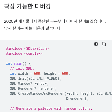
확장 가능한 디버깅
2020년 게시물에서 중단한 부분부터 이어서 살펴보겠습니다.
당시 살펴본 예는 다음과 같습니다.
#include <SDL2/SDL.h>
#include <complex>
int
main
()
{
// Init SDL.
int
width
=
600
,
height
=
600
;
SDL_Init
(
SDL_INIT_VIDEO
);
SDL_Window
*
window
;
SDL_Renderer
*
renderer
;
SDL_CreateWindowAndRenderer
(
width
,
height
,
SDL_WIN
&
renderer
);
// Generate a palette with random colors.