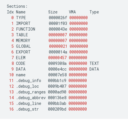
Sections:

Idx
Name
Size
VMA
0
TYPE
0000026f
00000000
1
IMPORT
00001f03
00000000
2
FUNCTION
0000043e
00000000
3
TABLE
00000007
00000000
4
MEMORY
00000007
00000000
5
GLOBAL
00000021
00000000
6
EXPORT
0000014a
00000000
7
ELEM
00000457
00000000
8
CODE
0009308a
00000000
9
DATA
0000e4cc
00000000
10
name
00007e58
00000000
11
.debug_info
000bb1c9
00000000
12
.debug_loc
0009b407
00000000
13
.debug_ranges
0000ad90
00000000
14
.debug_abbrev
000136e8
00000000
15
.debug_line
000bb3ab
00000000
16
.debug_str
000209bd
00000000