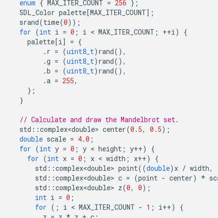
enum
{
MAX_ITER_COUNT
=
256
};
SDL_Color
palette
[
MAX_ITER_COUNT
];
srand
(
time
(
0
));
for
(
int
i
=
0
;
i
 < 
MAX_ITER_COUNT
;
++
i
)
{
palette
[
i
]
=
{
.
r
=
(
uint8_t
)
rand
(),
.
g
=
(
uint8_t
)
rand
(),
.
b
=
(
uint8_t
)
rand
(),
.
a
=
255
,
};
}
// Calculate and draw the Mandelbrot set.
std
::
complex<double>
center
(
0.5
,
0.5
);
double
scale
=
4.0
;
for
(
int
y
=
0
;
y
 < 
height
;
y
++
)
{
for
(
int
x
=
0
;
x
 < 
width
;
x
++
)
{
std
::
complex<double>
point
((
double
)
x
/
width
,
std
::
complex<double>
c
=
(
point
-
center
)
*
sc
std
::
complex<double>
z
(
0
,
0
);
int
i
=
0
;
for
(;
i
 < 
MAX_ITER_COUNT
-
1
;
i
++
)
{
z
=
z
*
z
+
c
;