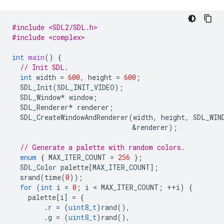
#include <SDL2/SDL.h>
#include <complex>
int
main
()
{
// Init SDL.
int
width
=
600
,
height
=
600
;
SDL_Init
(
SDL_INIT_VIDEO
);
SDL_Window
*
window
;
SDL_Renderer
*
renderer
;
SDL_CreateWindowAndRenderer
(
width
,
height
,
SDL_WIN
&
renderer
);
// Generate a palette with random colors.
enum
{
MAX_ITER_COUNT
=
256
};
SDL_Color
palette
[
MAX_ITER_COUNT
];
srand
(
time
(
0
));
for
(
int
i
=
0
;
i
 < 
MAX_ITER_COUNT
;
++
i
)
{
palette
[
i
]
=
{
.
r
=
(
uint8_t
)
rand
(),
.
g
=
(
uint8_t
)
rand
(),