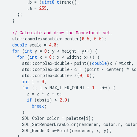
.
b
=
(
uint8_t
)
rand
(),
.
a
=
255
,
};
}
// Calculate and draw the Mandelbrot set.
std
::
complex<double>
center
(
0.5
,
0.5
);
double
scale
=
4.0
;
for
(
int
y
=
0
;
y
 < 
height
;
y
++
)
{
for
(
int
x
=
0
;
x
 < 
width
;
x
++
)
{
std
::
complex<double>
point
((
double
)
x
/
width
,
std
::
complex<double>
c
=
(
point
-
center
)
*
sc
std
::
complex<double>
z
(
0
,
0
);
int
i
=
0
;
for
(;
i
 < 
MAX_ITER_COUNT
-
1
;
i
++
)
{
z
=
z
*
z
+
c
;
if
(
abs
(
z
)
 > 
2.0
)
break
;
}
SDL_Color
color
=
palette
[
i
];
SDL_SetRenderDrawColor
(
renderer
,
color
.
r
,
colo
SDL_RenderDrawPoint
(
renderer
,
x
,
y
);
}