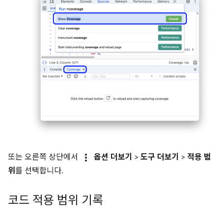
more_vert
또는 오른쪽 상단에서
옵션 더보기
>
도구 더보기
>
적용 범
위
를 선택합니다.
코드 적용 범위 기록