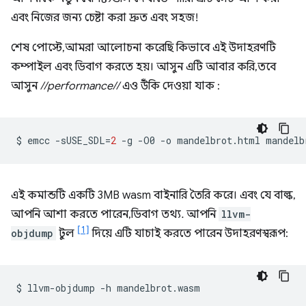
এবং নিজের জন্য চেষ্টা করা দ্রুত এবং সহজ!
শেষ পোস্টে, আমরা আলোচনা করেছি কিভাবে এই উদাহরণটি
কম্পাইল এবং ডিবাগ করতে হয়। আসুন এটি আবার করি, তবে
আসুন
//performance//
এও উঁকি দেওয়া যাক :
$
emcc
-sUSE_SDL
=
2
-g
-O0
-o
mandelbrot.html
mandelb
এই কমান্ডটি একটি 3MB wasm বাইনারি তৈরি করে। এবং যে বাল্ক,
আপনি আশা করতে পারেন, ডিবাগ তথ্য. আপনি
llvm-
[1]
objdump
টুল
দিয়ে এটি যাচাই করতে পারেন উদাহরণস্বরূপ:
$
llvm-objdump
-h
mandelbrot.wasm
