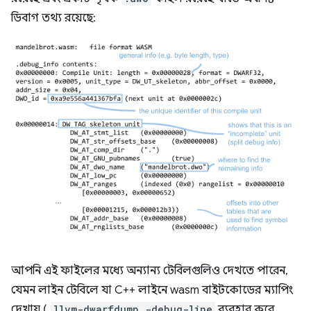
ডিবাগ তথ্য রয়েছে:
আপনি এই ফাইলের মধ্যে অন্যান্য টেবিলগুলিও দেখতে পারেন,
যেমন লাইন টেবিলে যা C++ লাইনে wasm বাইটকোডের ম্যাপিং
দেখায় (
llvm-dwarfdump -debug-line
ব্যবহার করে