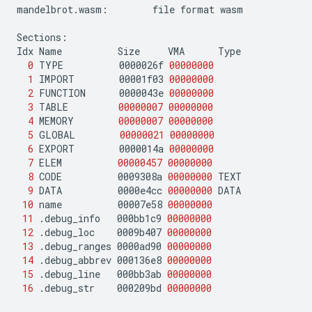
mandelbrot.wasm:
file
format
wasm

Sections:

Idx
Name
Size
VMA
0
TYPE
0000026f
00000000
1
IMPORT
00001f03
00000000
2
FUNCTION
0000043e
00000000
3
TABLE
00000007
00000000
4
MEMORY
00000007
00000000
5
GLOBAL
00000021
00000000
6
EXPORT
0000014a
00000000
7
ELEM
00000457
00000000
8
CODE
0009308a
00000000
9
DATA
0000e4cc
00000000
10
name
00007e58
00000000
11
.debug_info
000bb1c9
00000000
12
.debug_loc
0009b407
00000000
13
.debug_ranges
0000ad90
00000000
14
.debug_abbrev
000136e8
00000000
15
.debug_line
000bb3ab
00000000
16
.debug_str
000209bd
00000000