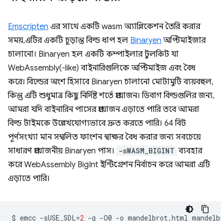
Emscripten
এর সাথে একটি wasm অ্যাপ্লিকেশন তৈরি করার
সময়, এটির একটি চূড়ান্ত বিল্ড ধাপ হল
Binaryen
অপ্টিমাইজার
চালানো। Binaryen হল একটি কম্পাইলার টুলকিট যা
WebAssembly(-like) বাইনারিগুলিকে অপ্টিমাইজ এবং বৈধ
করে। বিল্ডের অংশ হিসাবে Binaryen চালানো মোটামুটি ব্যয়বহুল,
কিন্তু এটি শুধুমাত্র কিছু নির্দিষ্ট শর্তে প্রয়োজন। ডিবাগ বিল্ডগুলির জন্য,
আমরা যদি বাইনারিন পাসের প্রয়োজন এড়াতে পারি তবে আমরা
বিল্ড টাইমকে উল্লেখযোগ্যভাবে দ্রুত করতে পারি। 64 বিট
পূর্ণসংখ্যা মান সম্বলিত ফাংশন স্বাক্ষর বৈধ করার জন্য সবচেয়ে
সাধারণ প্রয়োজনীয় Binaryen পাস।
-sWASM_BIGINT
ব্যবহার
করে WebAssembly BigInt ইন্টিগ্রেশন নির্বাচন করে আমরা এটি
এড়াতে পারি।
$
emcc
-sUSE_SDL
=
2
-g
-O0
-o
mandelbrot.html
mandelb