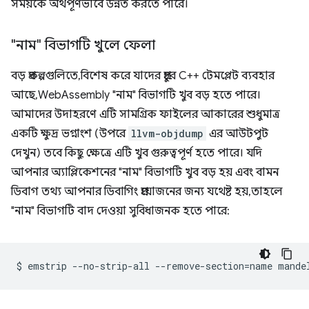
সময়কে অর্থপূর্ণভাবে উন্নত করতে পারে।
"নাম" বিভাগটি খুলে ফেলা
বড় প্রকল্পগুলিতে, বিশেষ করে যাদের প্রচুর C++ টেমপ্লেট ব্যবহার
আছে, WebAssembly "নাম" বিভাগটি খুব বড় হতে পারে।
আমাদের উদাহরণে এটি সামগ্রিক ফাইলের আকারের শুধুমাত্র
একটি ক্ষুদ্র ভগ্নাংশ (উপরে
llvm-objdump
এর আউটপুট
দেখুন) তবে কিছু ক্ষেত্রে এটি খুব গুরুত্বপূর্ণ হতে পারে। যদি
আপনার অ্যাপ্লিকেশনের "নাম" বিভাগটি খুব বড় হয় এবং বামন
ডিবাগ তথ্য আপনার ডিবাগিং প্রয়োজনের জন্য যথেষ্ট হয়, তাহলে
"নাম" বিভাগটি বাদ দেওয়া সুবিধাজনক হতে পারে:
$
emstrip
--no-strip-all
--remove-section
=
name