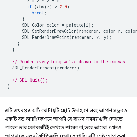
z
=
z
*
z
+
c
;
if
(
abs
(
z
)
 > 
2.0
)
break
;
}
SDL_Color
color
=
palette
[
i
];
SDL_SetRenderDrawColor
(
renderer
,
color
.
r
,
colo
SDL_RenderDrawPoint
(
renderer
,
x
,
y
);
}
}
// Render everything we've drawn to the canvas.
SDL_RenderPresent
(
renderer
);
// SDL_Quit();
}
এটি এখনও একটি মোটামুটি ছোট উদাহরণ এবং আপনি সম্ভবত
একটি বড় অ্যাপ্লিকেশনে আপনি যে বাস্তব সমস্যাগুলি দেখতে
পাবেন তার কোনওটিই দেখতে পাবেন না, তবে আমরা এখনও
আপনাকে নতুন বৈশিষ্ট্যগুলি দেখাতে পারি৷ এটি সেট আপ করা