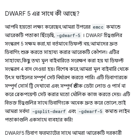
DWARF 5 এর সাথে কী আছে?
আপনি হয়তো লক্ষ্য করেছেন, আমরা উপরের
emcc
কমান্ডে
আরেকটি পতাকা ছিঁড়েছি,
-gdwarf-5
। DWARF চিহ্নগুলির
সংস্করণ 5 সক্ষম করা, যা বর্তমানে ডিফল্ট নয়, আমাদের দ্রুত
ডিবাগিং শুরু করতে সাহায্য করার আরেকটি কৌশল। এটির
সাহায্যে, কিছু তথ্য মূল বাইনারিতে সংরক্ষণ করা হয় যা ডিফল্ট
সংস্করণ 4 বাদ দেওয়া হয়। বিশেষ করে, আমরা মূল বাইনারি থেকে
উৎস ফাইলের সম্পূর্ণ সেট নির্ধারণ করতে পারি। এটি ডিবাগারকে
সম্পূর্ণ সোর্স ট্রি দেখানো এবং সম্পূর্ণ প্রতীক ডেটা লোড ও পার্স না
করে ব্রেকপয়েন্ট সেট করার মতো মৌলিক কাজ করতে দেয়। এটি
বিভক্ত চিহ্নগুলির সাথে ডিবাগিংকে অনেক দ্রুত করে তোলে, তাই
আমরা সর্বদা
-gsplit-dwarf
এবং
-gdwarf-5
কমান্ড লাইন
পতাকাগুলি একসাথে ব্যবহার করি!
DWARF5 ডিবাগ ফরম্যাটের সাথে আমরা আরেকটি দরকারী