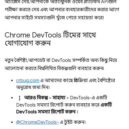
অ্যাক্সেস দেয়, আপনাকে অত্যাধুনিক ওয়েব প্ল্যাটফর্ম APIগুলি
পরীক্ষা করতে দেয় এবং আপনার ব্যবহারকারীদের করার আগে
আপনার সাইটে সমস্যাগুলি খুঁজে পেতে সহায়তা করে!
Chrome Dev
Tools টিমের সাথে
যোগাযোগ করুন
নতুন বৈশিষ্ট্য, আপডেট বা DevTools সম্পর্কিত অন্য কিছু নিয়ে
আলোচনা করতে নিম্নলিখিত বিকল্পগুলি ব্যবহার করুন৷
crbug.com
এ আমাদের কাছে প্রতিক্রিয়া এবং বৈশিষ্ট্যের
অনুরোধ জমা দিন।
more_vert
আরও বিকল্প
>
সাহায্য
> DevTools-এ একটি
DevTools সমস্যা রিপোর্ট করুন ব্যবহার করে
একটি
DevTools সমস্যা রিপোর্ট করুন
।
@ChromeDevTools-
এ টুইট করুন।