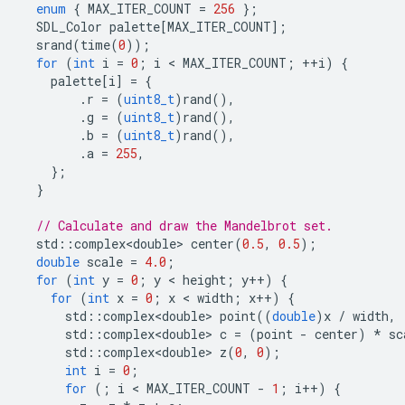
enum
{
MAX_ITER_COUNT
=
256
};
SDL_Color
palette
[
MAX_ITER_COUNT
];
srand
(
time
(
0
));
for
(
int
i
=
0
;
i
 < 
MAX_ITER_COUNT
;
++
i
)
{
palette
[
i
]
=
{
.
r
=
(
uint8_t
)
rand
(),
.
g
=
(
uint8_t
)
rand
(),
.
b
=
(
uint8_t
)
rand
(),
.
a
=
255
,
};
}
// Calculate and draw the Mandelbrot set.
std
::
complex<double>
center
(
0.5
,
0.5
);
double
scale
=
4.0
;
for
(
int
y
=
0
;
y
 < 
height
;
y
++
)
{
for
(
int
x
=
0
;
x
 < 
width
;
x
++
)
{
std
::
complex<double>
point
((
double
)
x
/
width
,
std
::
complex<double>
c
=
(
point
-
center
)
*
sc
std
::
complex<double>
z
(
0
,
0
);
int
i
=
0
;
for
(;
i
 < 
MAX_ITER_COUNT
-
1
;
i
++
)
{