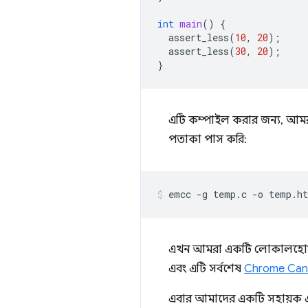
int
main
()
{
assert_less
(
10
,
20
);
assert_less
(
30
,
20
);
}
এটি কম্পাইল করার জন্য, আম
পতাকা পাস করি:
এখন আমরা একটি লোকালহোস্ট H
এবং এটি সর্বশেষ
Chrome Can
এবার আমাদের একটি সহায়ক এ