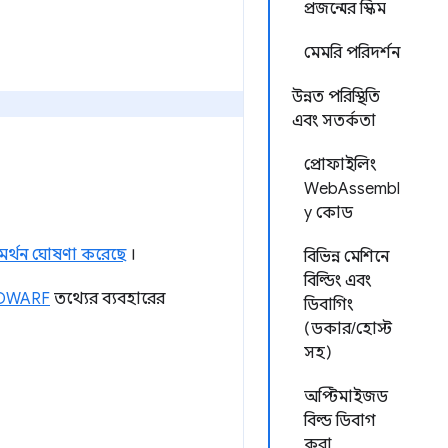
প্রজন্মের স্কিম
মেমরি পরিদর্শন
উন্নত পরিস্থিতি
এবং সতর্কতা
প্রোফাইলিং
WebAssembl
y কোড
সমর্থন ঘোষণা করেছে
।
বিভিন্ন মেশিনে
বিল্ডিং এবং
DWARF
তথ্যের ব্যবহারের
ডিবাগিং
(ডকার/হোস্ট
সহ)
অপ্টিমাইজড
বিল্ড ডিবাগ
করা