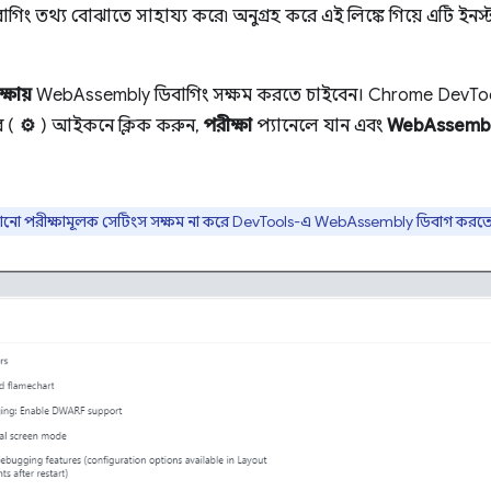
ং তথ্য বোঝাতে সাহায্য করে৷ অনুগ্রহ করে এই লিঙ্কে গিয়ে এটি ইনস
্ষায়
WebAssembly ডিবাগিং সক্ষম করতে চাইবেন। Chrome DevToo
র (
⚙
) আইকনে ক্লিক করুন,
পরীক্ষা
প্যানেলে যান এবং
WebAssembl
োনো পরীক্ষামূলক সেটিংস সক্ষম না করে DevTools-এ WebAssembly ডিবাগ করতে