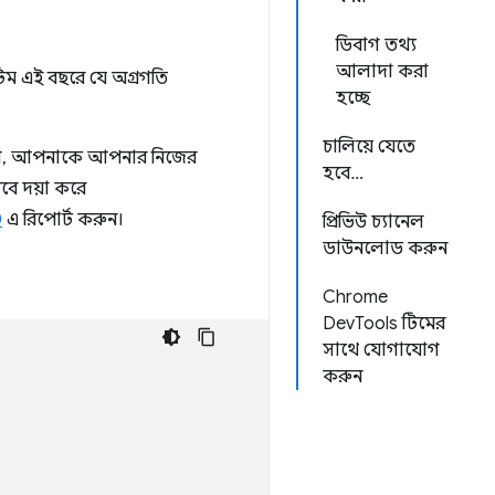
ডিবাগ তথ্য
আলাদা করা
িম এই বছরে যে অগ্রগতি
হচ্ছে
চালিয়ে যেতে
করণ, আপনাকে আপনার নিজের
হবে…
বে দয়া করে
0
এ রিপোর্ট করুন।
প্রিভিউ চ্যানেল
ডাউনলোড করুন
Chrome
DevTools টিমের
সাথে যোগাযোগ
করুন