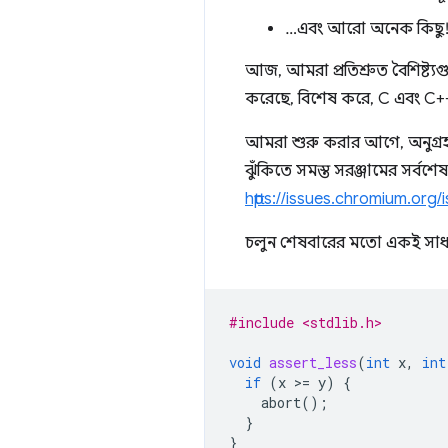
…এবং আরো অনেক কিছু
আজ, আমরা প্রতিশ্রুত বৈশিষ্ট
করেছে, বিশেষ করে, C এবং C++ অ
আমরা শুরু করার আগে, অনুগ্র
ঝুঁকিতে সমস্ত সরঞ্জামের সর্ব
https://issues.chromium.o
চলুন শেষবারের মতো একই সাধা
#include <stdlib.h>
void
assert_less
(
int
x
,
int
if
(
x
>
=
y
)
{
abort
();
}
}