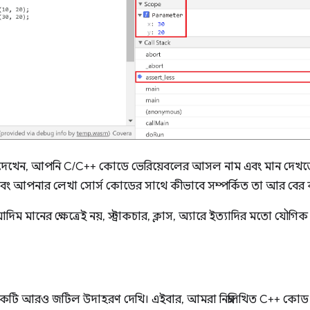
দেখেন, আপনি C/C++ কোডে ভেরিয়েবলের আসল নাম এবং মান দেখত
 এবং আপনার লেখা সোর্স কোডের সাথে কীভাবে সম্পর্কিত তা আর বের
দিম মানের ক্ষেত্রেই নয়, স্ট্রাকচার, ক্লাস, অ্যারে ইত্যাদির মতো যৌগিক প
একটি আরও জটিল উদাহরণ দেখি। এইবার, আমরা নিম্নলিখিত C++ কো