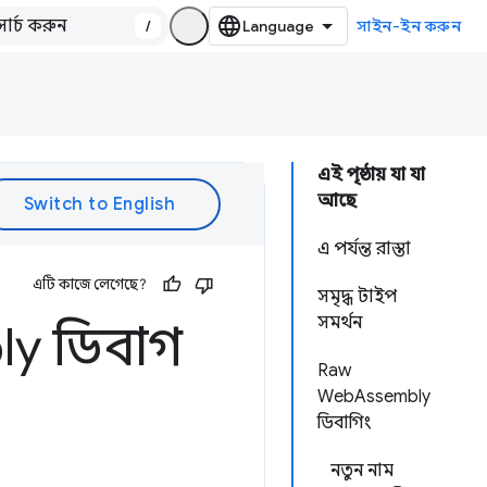
/
সাইন-ইন করুন
এই পৃষ্ঠায় যা যা
আছে
এ পর্যন্ত রাস্তা
এটি কাজে লেগেছে?
সমৃদ্ধ টাইপ
সমর্থন
y ডিবাগ
Raw
WebAssembly
ডিবাগিং
নতুন নাম