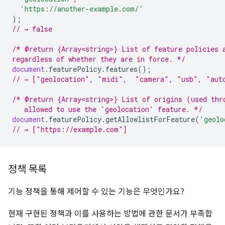
'https://another-example.com/'
);
// → false
/* @return {Array<string>} List of feature policies 
regardless of whether they are in force. */
document
.
featurePolicy
.
features
();
// → ["geolocation", "midi",  "camera", "usb", "aut
/* @return {Array<string>} List of origins (used thr
   allowed to use the 'geolocation' feature. */
document
.
featurePolicy
.
getAllowlistForFeature
(
'geolo
// → ["https://example.com"]
정책 목록
기능 정책을 통해 제어할 수 있는 기능은 무엇인가요?
현재 구현된 정책과 이를 사용하는 방법에 관한 문서가 부족합