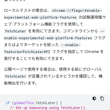
ローカルテストの場合は、
chrome://flags/#enable-
experimental-web-platform-features
の試験運用版ウ
ェブ プラットフォーム機能フラグを使用して
fetchLater
を有効にできます。コマンドラインから
--
enable-experimental-web-platform-features
フラグ
またはよりターゲットを絞った
--enable-
features=FetchLaterAPI
フラグを指定して Chrome を
実行することでも有効にできます。
公開ページで使用する場合は、使用する前にグローバル
fetchLater
が定義されているかどうかを確認して、機
能検出を行います。
if
(
globalThis
.
fetchLater
)
{
// Set up beaconing using fetchLater().