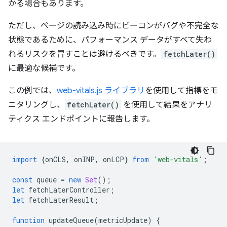
かる場合もあります。
ただし、ページの読み込み時にビーコンがバグや不完全な
状態であるために、パフォーマンス データがすべて失わ
れるリスクを冒すことは避けるべきです。
fetchLater()
に最適な候補です。
この例では、
web-vitals.js ライブラリ
を使用して指標をモ
ニタリングし、
fetchLater()
を使用して結果をアナリ
ティクス エンドポイントに報告します。
import
{
onCLS
,
onINP
,
onLCP
}
from
'web-vitals'
;
const
queue
=
new
Set
();
let
fetchLaterController
;
let
fetchLaterResult
;
function
updateQueue
(
metricUpdate
)
{