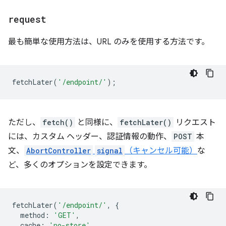
request
最も簡単な使用方法は、URL のみを使用する方法です。
fetchLater
(
'/endpoint/'
);
ただし、
fetch()
と同様に、
fetchLater()
リクエスト
には、カスタム ヘッダー、認証情報の動作、
POST
本
文、
AbortController
signal
（キャンセル可能）
な
ど、多くのオプションを設定できます。
fetchLater
(
'/endpoint/'
,
{
method
:
'GET'
,
cache
:
'no-store'
,