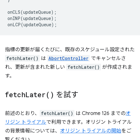
onCLS
(
updateQueue
);
onINP
(
updateQueue
);
onLCP
(
updateQueue
);
指標の更新が届くたびに、既存のスケジュール設定された
fetchLater()
は
AbortController
でキャンセルさ
れ、更新が含まれた新しい
fetchLater()
が作成されま
す。
fetch
Later(
)
を試す
前述のとおり、
fetchLater()
は Chrome 126 までの
オ
リジン トライアル
で利用できます。オリジン トライアル
の背景情報については、
オリジン トライアルの開始
をご
覧ください。