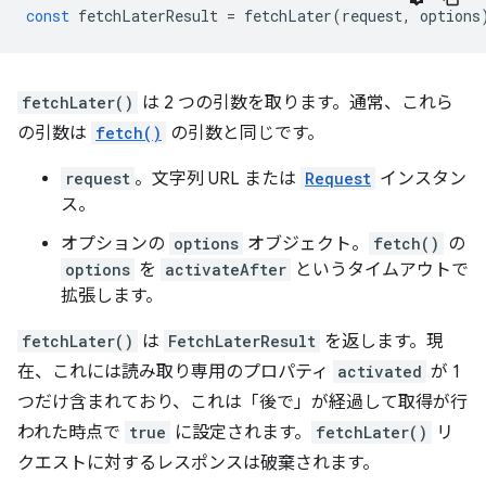
const
fetchLaterResult
=
fetchLater
(
request
,
options
fetchLater()
は 2 つの引数を取ります。通常、これら
の引数は
fetch()
の引数と同じです。
request
。文字列 URL または
Request
インスタン
ス。
オプションの
options
オブジェクト。
fetch()
の
options
を
activateAfter
というタイムアウトで
拡張します。
fetchLater()
は
FetchLaterResult
を返します。現
在、これには読み取り専用のプロパティ
activated
が 1
つだけ含まれており、これは「後で」が経過して取得が行
われた時点で
true
に設定されます。
fetchLater()
リ
クエストに対するレスポンスは破棄されます。