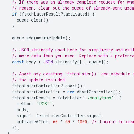
// If there was an already complete request for wh
// reason, clear out the queue of already-sent upda
if
(
fetchLaterResult
?
.
activated
)
{
queue
.
clear
();
}
queue
.
add
(
metricUpdate
);
// JSON.stringify used here for simplicity and wil
// more data than you need. Replace with a preferr
const
body
=
JSON
.
stringify
([...
queue
]);
// Abort any existing `fetchLater()` and schedule 
// the update included.
fetchLaterController
?
.
abort
();
fetchLaterController
=
new
AbortController
();
fetchLaterResult
=
fetchLater
(
'/analytics'
,
{
method
:
'POST'
,
body
,
signal
:
fetchLaterController
.
signal
,
activateAfter
:
60
*
60
*
1000
,
// Timeout to ens
});
}