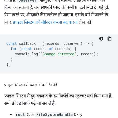
जाता है.
observer
आर्ग्युमेंट का इस्तेमाल, उदाहरण के लिए, तब
किया जा सकता है, जब आपकी पसंद की सभी फ़ाइलें मिटा दी गई हों.
ऐसा करने पर, ऑब्ज़र्वर डिसकनेक्ट हो जाएगा. इसके बारे में जानने के
लिए,
फ़ाइल सिस्टम को मॉनिटर करना बंद करना
लेख पढ़ें.
const
callback
=
(
records
,
observer
)
=
>
{
for
(
const
record
of
records
)
{
console
.
log
(
'Change detected'
,
record
);
}
};
फ़ाइल सिस्टम में बदलाव का रिकॉर्ड
फ़ाइल सिस्टम में हुए बदलाव के हर रिकॉर्ड का स्ट्रक्चर यहां दिया गया है.
सभी फ़ील्ड सिर्फ़ पढ़े जा सकते हैं.
root
(एक
FileSystemHandle
): यह