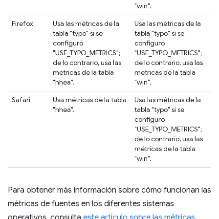
"win".
Firefox
Usa las métricas de la
Usa las métricas de la
tabla "typo" si se
tabla "typo" si se
configuró
configuró
"USE_TYPO_METRICS";
"USE_TYPO_METRICS";
de lo contrario, usa las
de lo contrario, usa las
métricas de la tabla
métricas de la tabla
"hhea".
"win".
Safari
Usa métricas de la tabla
Usa las métricas de la
"hhea".
tabla "typo" si se
configuró
"USE_TYPO_METRICS";
de lo contrario, usa las
métricas de la tabla
"win".
Para obtener más información sobre cómo funcionan las
métricas de fuentes en los diferentes sistemas
operativos, consulta
este artículo sobre las métricas