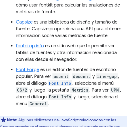
cómo usar fontkit para calcular las anulaciones de
métricas de fuente.
Capsize
es una biblioteca de diseño y tamaño de
fuente. Capsize proporciona una API para obtener
información sobre varias métricas de fuente.
fontdrop.info
es un sitio web que te permite ver
tablas de fuentes y otra información relacionada
con ellas desde el navegador.
Font Forge
es un editor de fuentes de escritorio
popular. Para ver
ascent
,
descent
y
line-gap
,
abre el diálogo
Font Info
, selecciona el menú
OS/2
y, luego, la pestaña
Metrics
. Para ver
UPM
,
abre el diálogo
Font Info
y, luego, selecciona el
menú
General
.
Nota:
Algunas bibliotecas de JavaScript relacionadas con las
fuentes aproximan el ascenso, el descenso y el espacio entre líneas