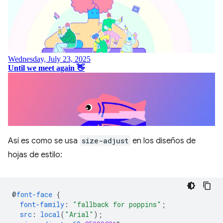
Así es como se usa
size-adjust
en los diseños de
hojas de estilo:
@
font-face
{
font-family
:
"fallback for poppins"
;
src
:
local
(
"Arial"
);