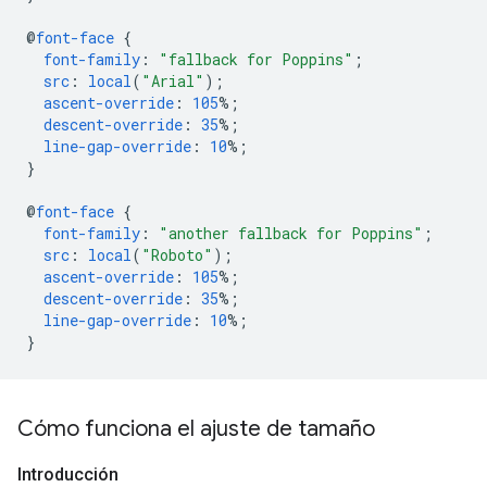
@
font-face
{
font-family
:
"fallback for Poppins"
;
src
:
local
(
"Arial"
);
ascent-override
:
105
%;
descent-override
:
35
%;
line-gap-override
:
10
%;
}
@
font-face
{
font-family
:
"another fallback for Poppins"
;
src
:
local
(
"Roboto"
);
ascent-override
:
105
%;
descent-override
:
35
%;
line-gap-override
:
10
%;
}
Cómo funciona el ajuste de tamaño
Introducción