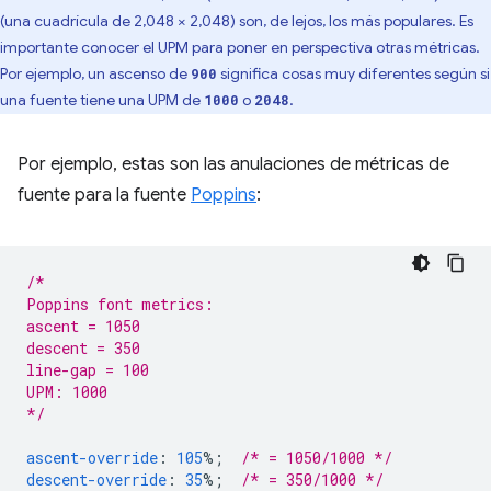
(una cuadrícula de 2,048 × 2,048) son, de lejos, los más populares. Es
importante conocer el UPM para poner en perspectiva otras métricas.
Por ejemplo, un ascenso de
significa cosas muy diferentes según si
900
una fuente tiene una UPM de
o
.
1000
2048
Por ejemplo, estas son las anulaciones de métricas de
fuente para la fuente
Poppins
:
/*
Poppins font metrics:
ascent = 1050
descent = 350
line-gap = 100
UPM: 1000
*/
ascent-override
:
105
%;
/* = 1050/1000 */
descent-override
:
35
%;
/* = 350/1000 */