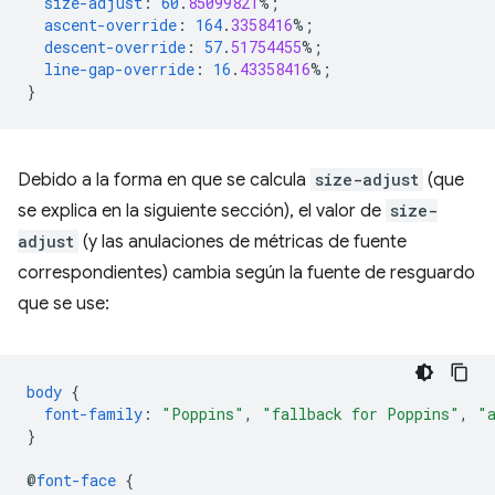
size-adjust
:
60
.
85099821
%;
ascent-override
:
164
.
3358416
%;
descent-override
:
57
.
51754455
%;
line-gap-override
:
16
.
43358416
%;
}
Debido a la forma en que se calcula
size-adjust
(que
se explica en la siguiente sección), el valor de
size-
adjust
(y las anulaciones de métricas de fuente
correspondientes) cambia según la fuente de resguardo
que se use:
body
{
font-family
:
"Poppins"
,
"fallback for Poppins"
,
"
}
@
font-face
{