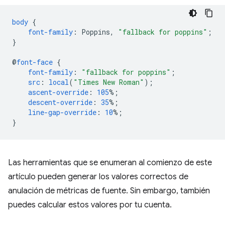
body
{
font-family
:
Poppins
,
"fallback for poppins"
;
}
@
font-face
{
font-family
:
"fallback for poppins"
;
src
:
local
(
"Times New Roman"
);
ascent-override
:
105
%;
descent-override
:
35
%;
line-gap-override
:
10
%;
}
Las herramientas que se enumeran al comienzo de este
artículo pueden generar los valores correctos de
anulación de métricas de fuente. Sin embargo, también
puedes calcular estos valores por tu cuenta.