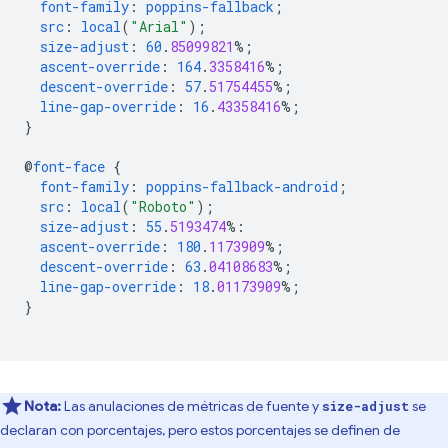
font-family
:
poppins-fallback
;
src
:
local
(
"Arial"
);
size-adjust
:
60
.
85099821
%;
ascent-override
:
164
.
3358416
%;
descent-override
:
57
.
51754455
%;
line-gap-override
:
16
.
43358416
%;
}
@
font-face
{
font-family
:
poppins-fallback-android
;
src
:
local
(
"Roboto"
);
size-adjust
:
55
.
5193474
%:
ascent-override
:
180
.
1173909
%;
descent-override
:
63
.
04108683
%;
line-gap-override
:
18
.
01173909
%;
}
Nota:
Las anulaciones de métricas de fuente y
se
size-adjust
declaran con porcentajes, pero estos porcentajes se definen de