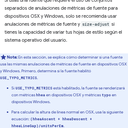
Si usas una fuente que requiere el uso de conjuntos
separados de anulaciones de métricas de fuente para
dispositivos OSX y Windows, solo se recomienda usar
anulaciones de métricas de fuente y
size-adjust
si
tienes la capacidad de variar tus hojas de estilo según el
sistema operativo del usuario.
Nota:
En esta sección, se explica cómo determinar si una fuente
usa las mismas anulaciones de métricas de fuente en dispositivos OSX
y Windows. Primero, determina si la fuente habilitó
.
USE_TYPO_METRICS
Si
está habilitado, la fuente se renderizará
USE_TYPO_METRICS
con métricas
en dispositivos OSX y métricas
en
hhea
typo
dispositivos Windows.
Para calcular la altura de línea normal en OSX, usa la siguiente
ecuación:
(hheaAscent + hheaDescent +
.
hheaLineGap)/unitsPerEm