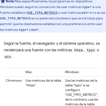
Nota:
Más específicamente, los programas en dispositivos
Windows suelen seguir la convención de usar métricas
si una
typo*
fuente estableció
y usar métricas
si no es así.
USE_TYPO_METRICS
win*
es un parámetro booleano que se introdujo para
USE_TYPO_METRICS
permitir que los diseñadores establezcan una preferencia entre usar
las métricas
y
.
typo*
win*
Según la fuente, el navegador y el sistema operativo, se
renderizará una fuente con las métricas
hhea
,
typo
o
win
.
Mac
Windows
Chromium
Usa métricas de la tabla
Usa las métricas de la
"hhea".
tabla "typo" si se
configuró
"USE_TYPO_METRICS";
de lo contrario, usa las
métricas de la tabla