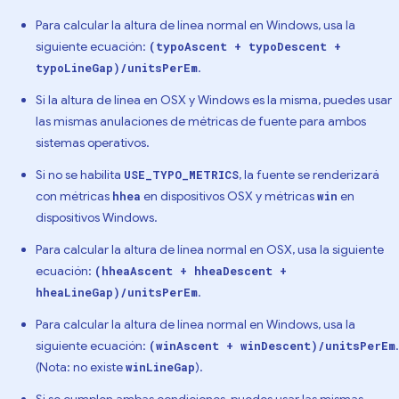
Para calcular la altura de línea normal en Windows, usa la
siguiente ecuación:
(typoAscent + typoDescent +
.
typoLineGap)/unitsPerEm
Si la altura de línea en OSX y Windows es la misma, puedes usar
las mismas anulaciones de métricas de fuente para ambos
sistemas operativos.
Si no se habilita
, la fuente se renderizará
USE_TYPO_METRICS
con métricas
en dispositivos OSX y métricas
en
hhea
win
dispositivos Windows.
Para calcular la altura de línea normal en OSX, usa la siguiente
ecuación:
(hheaAscent + hheaDescent +
.
hheaLineGap)/unitsPerEm
Para calcular la altura de línea normal en Windows, usa la
siguiente ecuación:
.
(winAscent + winDescent)/unitsPerEm
(Nota: no existe
).
winLineGap
Si se cumplen ambas condiciones, puedes usar las mismas