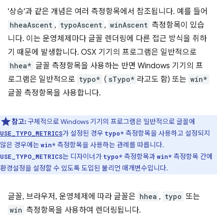
'상승'과 같은 개념은 여러 측정항목에서 참조됩니다. 예를 들어
hheaAscent
,
typoAscent
,
winAscent
측정항목이 있습
니다. 이는 운영체제마다 글꼴 렌더링에 다른 접근 방식을 취하
기 때문에 발생합니다. OSX 기기의 프로그램은 일반적으로
hhea*
글꼴 측정항목을 사용하는 반면 Windows 기기의 프
로그램은 일반적으로
typo*
(
sTypo*
라고도 함) 또는
win*
글꼴 측정항목을 사용합니다.
참고:
구체적으로 Windows 기기의 프로그램은 일반적으로 글꼴에
가 설정된 경우
측정항목을 사용하고 설정되지
USE_TYPO_METRICS
typo*
않은 경우에는
측정항목을 사용하는 관례를 따릅니다.
win*
는 디자이너가
측정항목과
측정항목 간에
USE_TYPO_METRICS
typo*
win*
환경설정을 설정할 수 있도록 도입된 불리언 매개변수입니다.
글꼴, 브라우저, 운영체제에 따라 글꼴은
hhea
,
typo
또는
win
측정항목을 사용하여 렌더링됩니다.