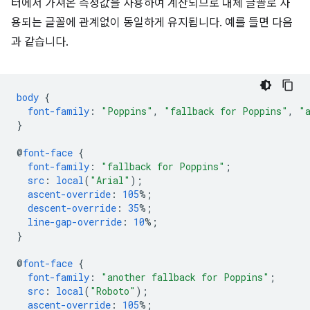
터에서 가져온 측정값을 사용하여 계산되므로 대체 글꼴로 사
용되는 글꼴에 관계없이 동일하게 유지됩니다. 예를 들면 다음
과 같습니다.
body
{
font-family
:
"Poppins"
,
"fallback for Poppins"
,
"
}
@
font-face
{
font-family
:
"fallback for Poppins"
;
src
:
local
(
"Arial"
);
ascent-override
:
105
%;
descent-override
:
35
%;
line-gap-override
:
10
%;
}
@
font-face
{
font-family
:
"another fallback for Poppins"
;
src
:
local
(
"Roboto"
);
ascent-override
:
105
%;