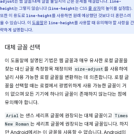
는 웹 글꼴/대체 글꼴 불일치의 근본 문제를 해결합니다.
adjust
line-
는 그렇지 않습니다 (
는 CSS
줄 상자
의 높이를 설정함).
height
line-height
또한 이 용도로
를 사용하면 원래 예상했던 것보다 더 혼란스러
line-height
울 수 있습니다. 이
도움말
은
를 사용할 때 유의해야 할 사항을 간
line-height
략하게 설명합니다.
대체 글꼴 선택
이 도움말에 설명된 기법은 웹 글꼴과 매우 유사한 로컬 글꼴을
찾는 대신 글꼴 측정항목 재정의와
size-adjust
를 사용하여
널리 사용 가능한 로컬 글꼴을 변환하는 데 의존합니다. 로컬 글
꼴을 선택할 때는 로컬에서 광범위하게 사용 가능한 글꼴이 거
의 없으며 모든 기기에 하나의 글꼴이 존재하지 않는다는 점에
유의해야 합니다.
Arial
는 샌스 세리프 글꼴에 권장되는 대체 글꼴이고
Times
New Roman
는 세리프 글꼴에 권장되는 대체 글꼴입니다. 하지
만 Android에서는 이 글꼴을 사용할 수 없습니다. Android의