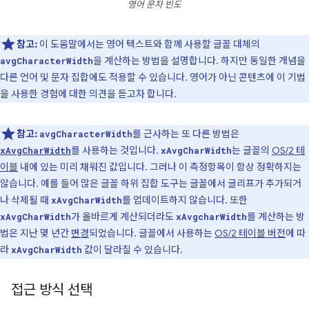
영어 문자 빈도
참고:
이 도움말에서는 영어 텍스트와 함께 사용할 글꼴 대체의
을 계산하는 방법을 설명합니다. 하지만 동일한 개념을
avgCharacterWidth
다른 언어 및 문자 집합에도 적용할 수 있습니다. 영어가 아닌 콘텐츠에 이 기법
을 사용한 경험에 대한 의견을 듣고자 합니다.
참고:
를 근사하는 또 다른 방법은
avgCharacterWidth
를 사용하는 것입니다.
는 글꼴의
OS/2 테
xAvgCharWidth
xAvgCharWidth
이블
내에 있는 미리 채워진 값입니다. 그러나 이 측정항목이 항상 정확하지는
않습니다. 예를 들어 많은 글꼴 하위 집합 도구는 글꼴에서 글리프가 추가되거
나 삭제될 때
를 업데이트하지 않습니다. 또한
xAvgCharWidth
가 올바르게 계산되더라도
를 계산하는 방
xAvgCharWidth
xAvgcharWidth
법은 지난 몇 년간
변경
되었습니다. 글꼴에서 사용하는
OS/2 테이블 버전
에 따
라
값이 달라질 수 있습니다.
xAvgCharWidth
접근 방식 선택