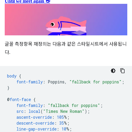
글꼴 측정항목 재정의는 다음과 같은 스타일시트에서 사용됩니
다.
body
{
font-family
:
Poppins
,
"fallback for poppins"
;
}
@
font-face
{
font-family
:
"fallback for poppins"
;
src
:
local
(
"Times New Roman"
);
ascent-override
:
105
%;
descent-override
:
35
%;
line-gap-override
:
10
%;