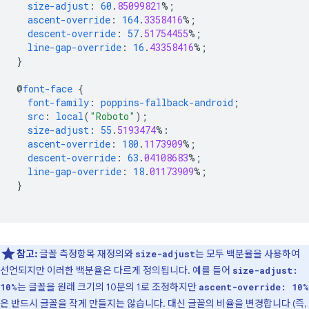
size-adjust
:
60
.
85099821
%;
ascent-override
:
164
.
3358416
%;
descent-override
:
57
.
51754455
%;
line-gap-override
:
16
.
43358416
%;
}
@
font-face
{
font-family
:
poppins-fallback-android
;
src
:
local
(
"Roboto"
);
size-adjust
:
55
.
5193474
%:
ascent-override
:
180
.
1173909
%;
descent-override
:
63
.
04108683
%;
line-gap-override
:
18
.
01173909
%;
}
참고:
글꼴 측정항목 재정의와
는 모두 백분율을 사용하여
size-adjust
선언되지만 이러한 백분율은 다르게 정의됩니다. 예를 들어
size-adjust:
는 글꼴을 원래 크기의 10분의 1로 조정하지만
10%
ascent-override: 10%
은 반드시 글꼴을 작게 만들지는 않습니다. 대신 글꼴의 비율을 변경합니다 (즉,