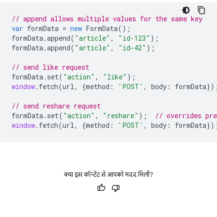
// append allows multiple values for the same key
var
formData
=
new
FormData
();
formData
.
append
(
"article"
,
"id-123"
);
formData
.
append
(
"article"
,
"id-42"
);
// send like request
formData
.
set
(
"action"
,
"like"
);
window
.
fetch
(
url
,
{
method
:
'POST'
,
body
:
formData
})
// send reshare request
formData
.
set
(
"action"
,
"reshare"
);
// overrides pr
window
.
fetch
(
url
,
{
method
:
'POST'
,
body
:
formData
})
क्या इस कॉन्टेंट से आपको मदद मिली?