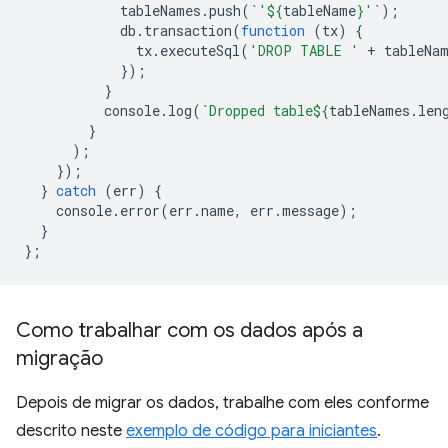
tableNames
.
push
(
`'
${
tableName
}
'`
);
db
.
transaction
(
function
(
tx
)
{
tx
.
executeSql
(
'DROP TABLE '
+
tableNa
});
}
console
.
log
(
`Dropped table
${
tableNames
.
len
}
);
});
}
catch
(
err
)
{
console
.
error
(
err
.
name
,
err
.
message
);
}
};
Como trabalhar com os dados após a
migração
Depois de migrar os dados, trabalhe com eles conforme
descrito neste
exemplo de código para iniciantes
.