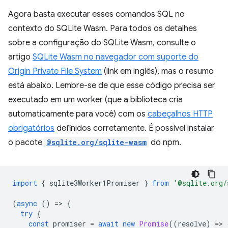
Agora basta executar esses comandos SQL no
contexto do SQLite Wasm. Para todos os detalhes
sobre a configuração do SQLite Wasm, consulte o
artigo
SQLite Wasm no navegador com suporte do
Origin Private File System
(link em inglês), mas o resumo
está abaixo. Lembre-se de que esse código precisa ser
executado em um worker (que a biblioteca cria
automaticamente para você) com os
cabeçalhos HTTP
obrigatórios
definidos corretamente. É possível instalar
o pacote
@sqlite.org/sqlite-wasm
do npm.
import
{
sqlite3Worker1Promiser
}
from
'@sqlite.org/
(
async
()
=
>
{
try
{
const
promiser
=
await
new
Promise
((
resolve
)
=
>