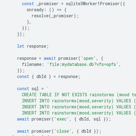
const
_promiser
=
sqlite3Worker1Promiser
({
onready
:
()
=
>
{
resolve
(
_promiser
);
},
});
});
let
response
;
response
=
await
promiser
(
'open'
,
{
filename
:
'file:mydatabase.db?vfs=opfs'
,
});
const
{
dbId
}
=
response
;
const
sql
=
`
      CREATE TABLE IF NOT EXISTS rainstorms (mood t
      INSERT INTO rainstorms(mood,severity) VALUES 
      INSERT INTO rainstorms(mood,severity) VALUES 
      INSERT INTO rainstorms(mood,severity) VALUES 
await
promiser
(
'exec'
,
{
dbId
,
sql
});
await
promiser
(
'close'
,
{
dbId
});