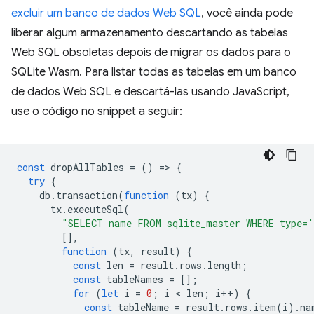
excluir um banco de dados Web SQL
, você ainda pode
liberar algum armazenamento descartando as tabelas
Web SQL obsoletas depois de migrar os dados para o
SQLite Wasm. Para listar todas as tabelas em um banco
de dados Web SQL e descartá-las usando JavaScript,
use o código no snippet a seguir:
const
dropAllTables
=
()
=
>
{
try
{
db
.
transaction
(
function
(
tx
)
{
tx
.
executeSql
(
"SELECT name FROM sqlite_master WHERE type='
[],
function
(
tx
,
result
)
{
const
len
=
result
.
rows
.
length
;
const
tableNames
=
[];
for
(
let
i
=
0
;
i
 < 
len
;
i
++
)
{
const
tableName
=
result
.
rows
.
item
(
i
).
na