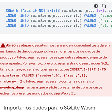
CREATE
TABLE
IF
NOT
EXISTS
rainstorms
(
mood
text
,
s
INSERT
INTO
rainstorms
(
mood
,
severity
)
VALUES
(
'somb
INSERT
INTO
rainstorms
(
mood
,
severity
)
VALUES
(
'rain
INSERT
INTO
rainstorms
(
mood
,
severity
)
VALUES
(
'stor
Aviso
:as etapas descritas mostram a ideia conceitual testada em
um banco de dados pequeno. Para migrar bancos de dados de
produção, talvez seja necessário realizar outras etapas de ajuste de
desempenho. Por exemplo, pré-processar a string de instruções SQL.
Uma otimização seria agrupar as instruções
:
INSERT
INSERT INTO
rainstorms VALUES ('somber',6), ('rainy',8),
. Talvez seja necessário corrigir ainda mais o
('stormy',2)
para que ele lide corretamente com os casos
mywebsqldump.js
extremos presentes nos dados do
seu
Web SQL.
Importar os dados para o SQLite Wasm