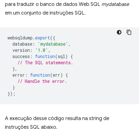
para traduzir o banco de dados Web SQL
mydatabase
em um conjunto de instruções SQL.
websqldump
.
export
({
database
:
'mydatabase'
,
version
:
'1.0'
,
success
:
function
(
sql
)
{
// The SQL statements.
},
error
:
function
(
err
)
{
// Handle the error.
}
});
A execução desse código resulta na string de
instruções SQL abaixo.