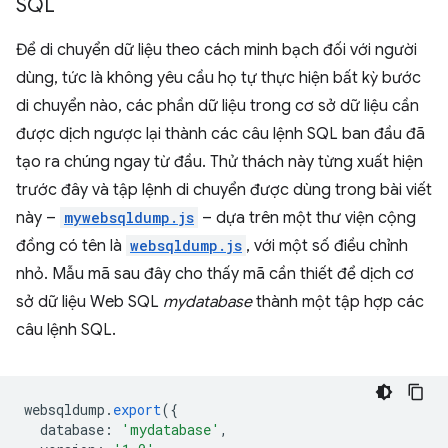
SQL
Để di chuyển dữ liệu theo cách minh bạch đối với người
dùng, tức là không yêu cầu họ tự thực hiện bất kỳ bước
di chuyển nào, các phần dữ liệu trong cơ sở dữ liệu cần
được dịch ngược lại thành các câu lệnh SQL ban đầu đã
tạo ra chúng ngay từ đầu. Thử thách này từng xuất hiện
trước đây và tập lệnh di chuyển được dùng trong bài viết
này –
mywebsqldump.js
– dựa trên một thư viện cộng
đồng có tên là
websqldump.js
, với một số điều chỉnh
nhỏ. Mẫu mã sau đây cho thấy mã cần thiết để dịch cơ
sở dữ liệu Web SQL
mydatabase
thành một tập hợp các
câu lệnh SQL.
websqldump
.
export
({
database
:
'mydatabase'
,