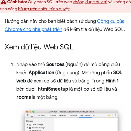
Cảnh báo:
Quy cách SQL trên web
không được duy trì
và không có
tính năng
hỗ trợ trên nhiều trình duyệt
.
Hướng dẫn này cho bạn biết cách sử dụng
Công cụ của
Chrome cho nhà phát triển
để kiểm tra dữ liệu Web SQL.
Xem dữ liệu Web SQL
Nhấp vào thẻ
Sources
(Nguồn) để mở bảng điều
khiển
Application
(Ứng dụng). Mở rộng phần
SQL
web
để xem cơ sở dữ liệu và bảng. Trong
Hình 1
bên dưới,
html5meetup
là một cơ sở dữ liệu và
rooms
là một bảng.