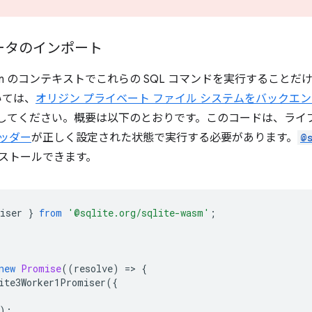
のデータのインポート
sm のコンテキストでこれらの SQL コマンドを実行することだけです
いては、
オリジン プライベート ファイル システムをバックエ
してください。概要は以下のとおりです。このコードは、ライ
ヘッダー
が正しく設定された状態で実行する必要があります。
@
ンストールできます。
iser
}
from
'@sqlite.org/sqlite-wasm'
;
new
Promise
((
resolve
)
=
>
{
ite3Worker1Promiser
({
);