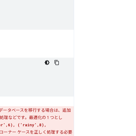
データベースを移行する場合は、追加
理などです。最適化の 1 つとし
er',6), ('rainy',8),
するコーナー ケースを正しく処理する必要