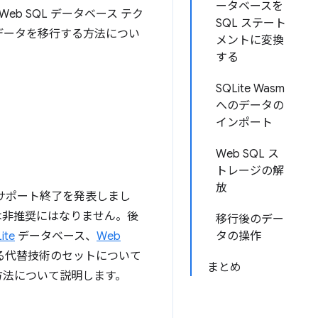
ータベースを
eb SQL データベース テク
SQL ステート
 にデータを移行する方法につい
メントに変換
する
SQLite Wasm
へのデータの
インポート
Web SQL ス
トレージの解
放
のサポート終了を発表しまし
は非推奨にはなりません。後
移行後のデー
ite
データベース、
Web
タの操作
る代替技術のセットについて
まとめ
する方法について説明します。