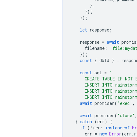
},
});
});
let
response
;
response
=
await
promis
filename
:
'file:myda
});
const
{
dbId
}
=
respon
const
sql
=
`
      CREATE TABLE IF NOT 
      INSERT INTO rainstor
      INSERT INTO rainstor
      INSERT INTO rainstor
await
promiser
(
'exec'
,
await
promiser
(
'close'
}
catch
(
err
)
{
if
(
!
(
err
instanceof
Er
err
=
new
Error
(
err
.
r