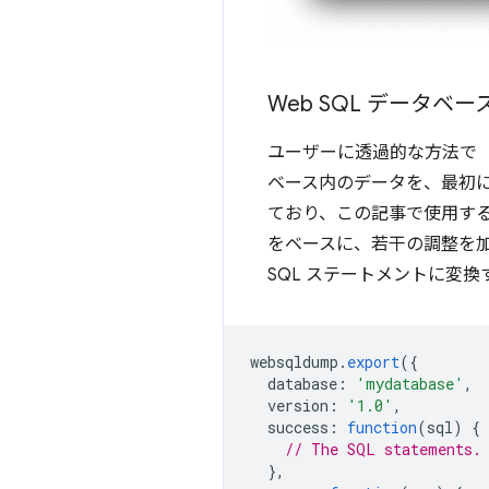
Web SQL データベ
ユーザーに透過的な方法で
ベース内のデータを、最初に
ており、この記事で使用す
をベースに、若干の調整を加
SQL ステートメントに変
websqldump
.
export
({
database
:
'mydatabase'
,
version
:
'1.0'
,
success
:
function
(
sql
)
{
// The SQL statements.
},