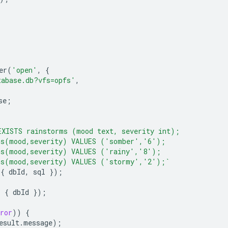
er
(
'open'
,
{
tabase.db?vfs=opfs'
,
se
;
EXISTS rainstorms (mood text, severity int);
ms(mood,severity) VALUES ('somber','6');
ms(mood,severity) VALUES ('rainy','8');
ms(mood,severity) VALUES ('stormy','2');`
{
dbId
,
sql
});
,
{
dbId
});
ror
))
{
esult
.
message
);