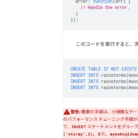
error
:
function
(
err
)
{
// Handle the error.
}
});
このコードを実行すると、次
CREATE
TABLE
IF
NOT
EXISTS
INSERT
INTO
rainstorms
(
moo
INSERT
INTO
rainstorms
(
moo
INSERT
INTO
rainstorms
(
moo
警告:
概要の手順は、小規模なデー
のパフォーマンス チューニング手順が
て、
ステートメントをグルー
INSERT
。また、
('stormy',2)
mywebsqldum