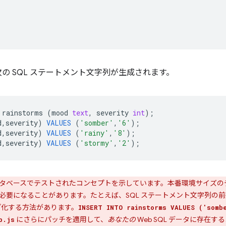
の SQL ステートメント文字列が生成されます。
rainstorms
(
mood
text
,
severity
int
);
d
,
severity
)
VALUES
(
'somber'
,
'6'
);
d
,
severity
)
VALUES
(
'rainy'
,
'8'
);
d
,
severity
)
VALUES
(
'stormy'
,
'2'
);
タベースでテストされたコンセプトを示しています。本番環境サイズの
必要になることがあります。たとえば、SQL ステートメント文字列の前処
プ化する方法があります。
INSERT INTO rainstorms VALUES ('somb
にさらにパッチを適用して、
あなたの
Web SQL データに存在
p.js