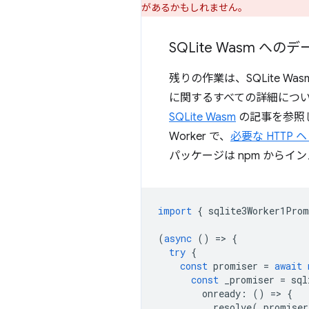
があるかもしれません。
SQLite Wasm へ
残りの作業は、SQLite Wa
に関するすべての詳細につ
SQLite Wasm
の記事を参照
Worker で、
必要な HTTP 
パッケージは npm からイ
import
{
sqlite3Worker1Prom
(
async
()
=
>
{
try
{
const
promiser
=
await
const
_promiser
=
sql
onready
:
()
=
>
{
resolve
(
_promiser