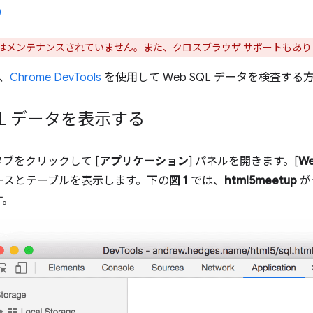
は
メンテナンスされていません
。また、
クロスブラウザ サポート
もあり
、
Chrome DevTools
を使用して Web SQL データを検査す
QL データを表示する
 タブをクリックして [
アプリケーション
] パネルを開きます。[
We
ースとテーブルを表示します。下の
図 1
では、
html5meetup
が
す。