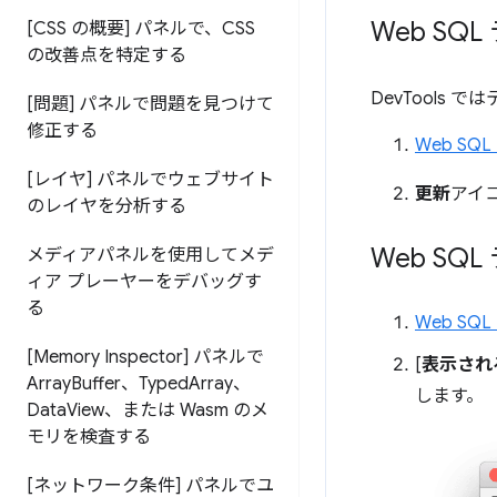
Web SQ
[CSS の概要] パネルで、CSS
の改善点を特定する
DevTools
[問題] パネルで問題を見つけて
修正する
Web S
[レイヤ] パネルでウェブサイト
更新
アイ
のレイヤを分析する
Web S
メディアパネルを使用してメデ
ィア プレーヤーをデバッグす
る
Web S
[Memory Inspector] パネルで
[
表示され
Array
Buffer、Typed
Array、
します。
Data
View、または Wasm のメ
モリを検査する
[ネットワーク条件] パネルでユ