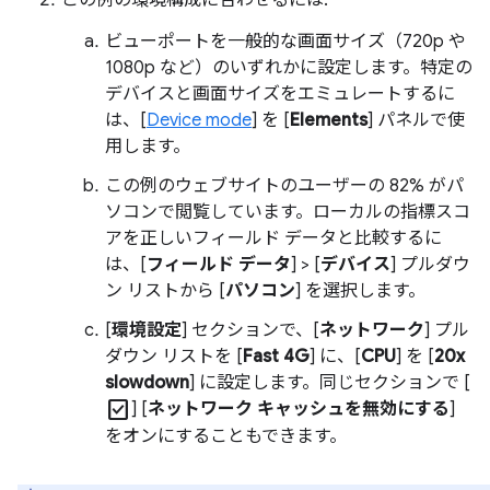
ビューポートを一般的な画面サイズ（720p や
1080p など）のいずれかに設定します。特定の
デバイスと画面サイズをエミュレートするに
は、[
Device mode
] を [
Elements
] パネルで使
用します。
この例のウェブサイトのユーザーの 82% がパ
ソコンで閲覧しています。ローカルの指標スコ
アを正しいフィールド データと比較するに
は、[
フィールド データ
] > [
デバイス
] プルダウ
ン リストから [
パソコン
] を選択します。
[
環境設定
] セクションで、[
ネットワーク
] プル
ダウン リストを [
Fast 4G
] に、[
CPU
] を [
20x
slowdown
] に設定します。同じセクションで [
check_box
] [
ネットワーク キャッシュを無効にする
]
をオンにすることもできます。