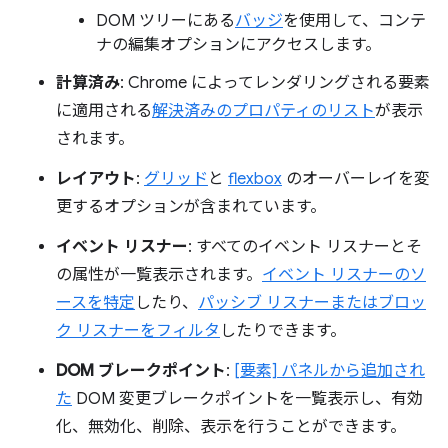
DOM ツリーにある
バッジ
を使用して、コンテ
ナの編集オプションにアクセスします。
計算済み
: Chrome によってレンダリングされる要素
に適用される
解決済みのプロパティのリスト
が表示
されます。
レイアウト
:
グリッド
と
flexbox
のオーバーレイを変
更するオプションが含まれています。
イベント リスナー
: すべてのイベント リスナーとそ
の属性が一覧表示されます。
イベント リスナーのソ
ースを特定
したり、
パッシブ リスナーまたはブロッ
ク リスナーをフィルタ
したりできます。
DOM ブレークポイント
:
[要素] パネルから追加され
た
DOM 変更ブレークポイントを一覧表示し、有効
化、無効化、削除、表示を行うことができます。