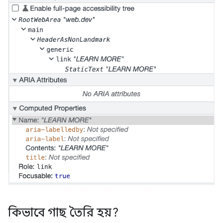
কিভাবে গাছ তৈরি হয়?