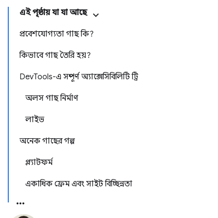
এই পৃষ্ঠায় যা যা আছে
প্রবেশযোগ্যতা গাছ কি?
কিভাবে গাছ তৈরি হয়?
DevTools-এ সম্পূর্ণ অ্যাক্সেসিবিলিটি ট্রি
অলস গাছ নির্মাণ
লাইভ
অনেক গাছের গল্প
প্ল্যাটফর্ম
একাধিক ফ্রেম এবং সাইট বিচ্ছিন্নতা