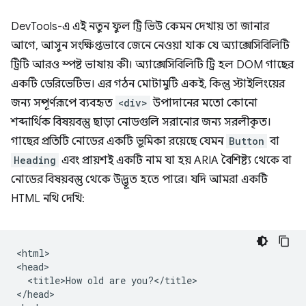
DevTools-এ এই নতুন ফুল ট্রি ভিউ কেমন দেখায় তা জানার
আগে, আসুন সংক্ষিপ্তভাবে জেনে নেওয়া যাক যে অ্যাক্সেসিবিলিটি
ট্রিটি আরও স্পষ্ট ভাষায় কী। অ্যাক্সেসিবিলিটি ট্রি হল DOM গাছের
একটি ডেরিভেটিভ। এর গঠন মোটামুটি একই, কিন্তু স্টাইলিংয়ের
জন্য সম্পূর্ণরূপে ব্যবহৃত
<div>
উপাদানের মতো কোনো
শব্দার্থিক বিষয়বস্তু ছাড়া নোডগুলি সরানোর জন্য সরলীকৃত।
গাছের প্রতিটি নোডের একটি ভূমিকা রয়েছে যেমন
Button
বা
Heading
এবং প্রায়শই একটি নাম যা হয় ARIA বৈশিষ্ট্য থেকে বা
নোডের বিষয়বস্তু থেকে উদ্ভূত হতে পারে। যদি আমরা একটি
HTML নথি দেখি:
<html>

<head>

  <title>How old are you?</title>

</head>
