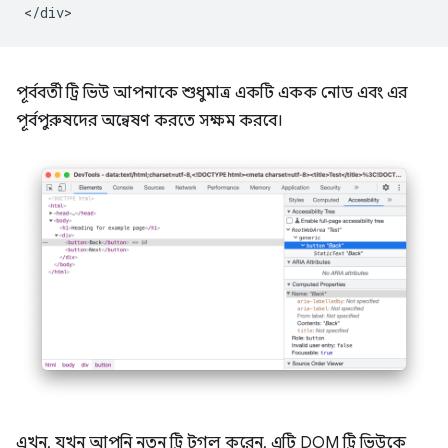
পূর্ববর্তী ট্রি ভিউ আপনাকে শুধুমাত্র একটি একক নোড এবং এর
পূর্বপুরুষদের অন্বেষণ করতে সক্ষম করবে।
এখন, যখন আপনি নতুন ট্রি টগল করেন, এটি DOM ট্রি ভিউকে