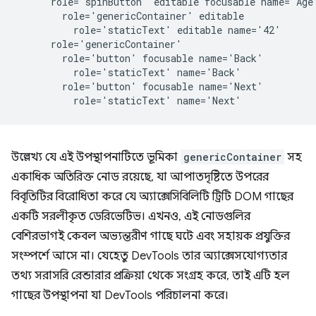
      role='spinButton' editable focusable name='Age'
        role='genericContainer' editable

          role='staticText' editable name='42'

      role='genericContainer'

        role='button' focusable name='Back'

          role='staticText' name='Back'

        role='button' focusable name='Next'

উল্লেখ্য যে এই উপস্থাপনাটিতে ভূমিকা
genericContainer
সহ
একাধিক অতিরিক্ত নোড রয়েছে, যা আপাতদৃষ্টিতে উপরের
বিবৃতিটির বিরোধিতা করে যে অ্যাক্সেসিবিলিটি ট্রিটি DOM গাছের
একটি সরলীকৃত ডেরিভেটিভ। এখনও, এই নোডগুলির
বেশিরভাগই কেবল অভ্যন্তরীণ গাছে ঘটে এবং সহায়ক প্রযুক্তির
সংস্পর্শে আসে না। যেহেতু DevTools তার অ্যাক্সেসযোগ্যতার
তথ্য সরাসরি রেন্ডারার প্রক্রিয়া থেকে সংগ্রহ করে, তাই এটি হল
গাছের উপস্থাপনা যা DevTools পরিচালনা করে।