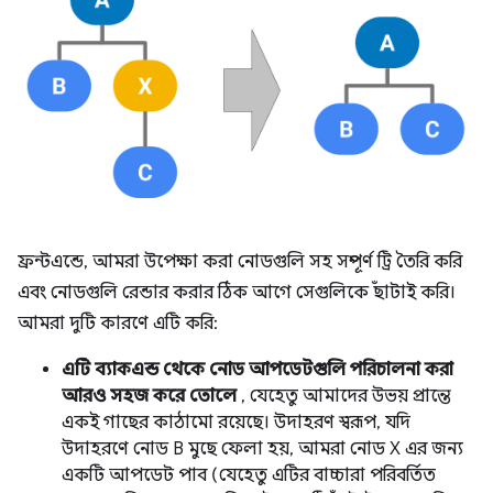
ফ্রন্টএন্ডে, আমরা উপেক্ষা করা নোডগুলি সহ সম্পূর্ণ ট্রি তৈরি করি
এবং নোডগুলি রেন্ডার করার ঠিক আগে সেগুলিকে ছাঁটাই করি।
আমরা দুটি কারণে এটি করি:
এটি ব্যাকএন্ড থেকে নোড আপডেটগুলি পরিচালনা করা
আরও সহজ করে তোলে
, যেহেতু আমাদের উভয় প্রান্তে
একই গাছের কাঠামো রয়েছে। উদাহরণ স্বরূপ, যদি
উদাহরণে নোড B মুছে ফেলা হয়, আমরা নোড X এর জন্য
একটি আপডেট পাব (যেহেতু এটির বাচ্চারা পরিবর্তিত