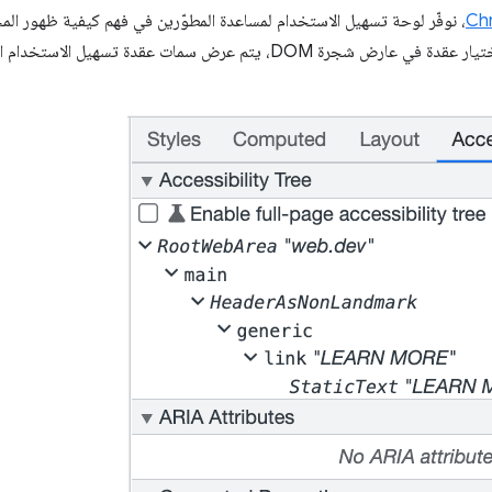
، نوفّر لوحة تسهيل الاستخدام لمساعدة المطوّرين في فهم كيفية ظهور الم
المساعِدة. على وجه التحديد، عند اختيار عقدة في عارض شجرة DOM، يتم عرض س