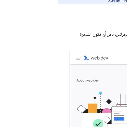
ن المطوّرون من التبديل بين الشجرتَين. نأمل أن تكون الشجرة