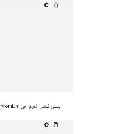
ينشئ مُنشئ العرض في Chromium، المُسمى Blink، شجرة تسهيل الاستخدام الداخلية على النحو التالي تقريبًا.