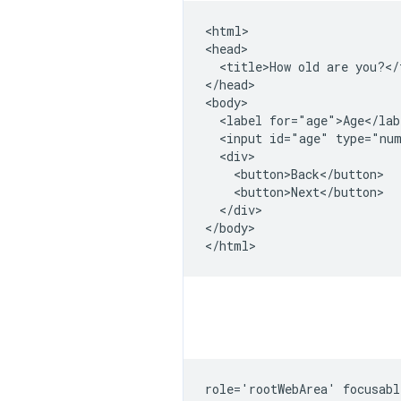
<html>

<head>

  <title>How old are you?</t
</head>

<body>

  <label for="age">Age</labe
  <input id="age" type="num
  <div>

    <button>Back</button>

    <button>Next</button>

  </div>

</body>

role='rootWebArea' focusabl