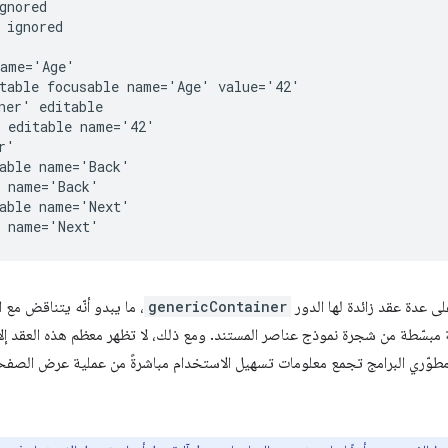
gnored

 ignored

ame='Age'

table focusable name='Age' value='42'

ner' editable

 editable name='42'

'

able name='Back'

 name='Back'

able name='Next'

لى عدة عقد زائدة لها الدور
genericContainer
، ما يبدو أنّه يتناقض مع ا
بسّطة من شجرة نموذج عناصر المستند. ومع ذلك، لا تظهر معظم هذه العقد إلا
ات مطوّري البرامج تجمع معلومات تسهيل الاستخدام مباشرةً من عملية عرض الصف