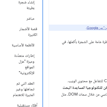
إنشاء شجرة
بطيئة
مباشر
 Google
.
قصة الأشجار
الكثيرة
حصول على نظرة عامة على الشجرة بأكملها. في
الأنظمة الأساسية
إطارات متعدّدة
وميزة "عزل
المواقع
الإلكترونية"
تستخدم التكنولوجيا المساعِدة، مثل برامج قراءة الشاشة، واجهة برمجة التطبيقات Chromium Accessibility API للتفاعل مع محتوى الويب.
العقد التي تم
 للتكنولوجيا المساعِدة البحث
تجاهلها وغير
من خلال سمات DOM، مثل
المثيرة للاهتمام
أفكار مستقبلية