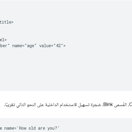
itle>

l>

ber" name="age" value="42">

e name='How old are you?'
