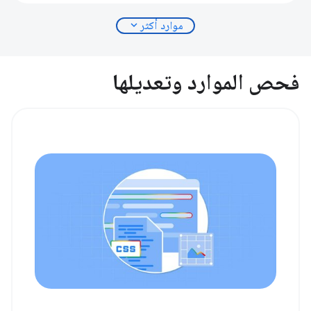
expand_more
موارد أكثر
فحص الموارد وتعديلها