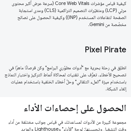
كيفية قياس مؤشرات Core Web Vitals (سرعة عرض أكبر محتوى
مرئي (LCP) ومتغيّرات التصميم التراكمية (CLS) ومدى استجابة
الصفحة لتفاعلات المستخدم (INP)) وكيفية الحصول على نصائح
مخصّصة من Gemini.
Pixel Pirate
انطلِق في رحلة بحرية مع "أدوات مطوّري البرامج" وكن قرصانًا ماهرًا في
تصحيح الأخطاء. تعرَّف على تقنيات لمحاكاة أنماط التركيز واختبار النماذج
باستخدام ميزة "الملء التلقائي" وحلّ أخطاء الخلفية باستخدام عمليات
إلغاء الشبكة.
الحصول على إحصاءات الأداء
مجموعة كبيرة من الأدوات لمساعدتك في قياس جوانب مختلفة من أداء
وقت التشغيل وتحسينها: لوحة "الأداء" وLighthouse والمزيد