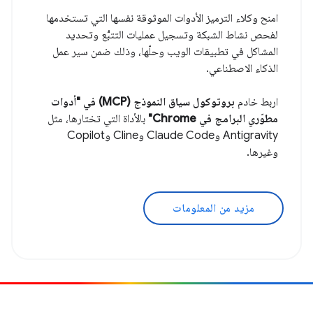
امنح وكلاء الترميز الأدوات الموثوقة نفسها التي تستخدمها
لفحص نشاط الشبكة وتسجيل عمليات التتبُّع وتحديد
المشاكل في تطبيقات الويب وحلّها، وذلك ضمن سير عمل
الذكاء الاصطناعي.
اربط خادم
بروتوكول سياق النموذج (MCP) في "أدوات
مطوّري البرامج في Chrome"
بالأداة التي تختارها، مثل
Antigravity وClaude Code وCline وCopilot
وغيرها.
مزيد من المعلومات