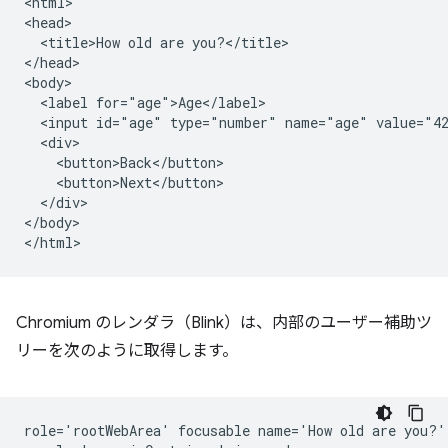
<html>

<head>

  <title>How old are you?</title>

</head>

<body>

  <label for="age">Age</label>

  <input id="age" type="number" name="age" value="42
  <div>

    <button>Back</button>

    <button>Next</button>

  </div>

</body>

Chromium のレンダラ（Blink）は、内部のユーザー補助ツ
リーを次のように取得します。
role='rootWebArea' focusable name='How old are you?'
