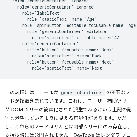
  role='genericContainer' ignored

    role='genericContainer' ignored

      role='labelText'

        role='staticText' name='Age'

      role='spinButton' editable focusable name='Age'
        role='genericContainer' editable

          role='staticText' editable name='42'

      role='genericContainer'

        role='button' focusable name='Back'

          role='staticText' name='Back'

        role='button' focusable name='Next'

この表現には、ロールが
genericContainer
の不要なノ
ードが複数含まれています。これは、ユーザー補助ツリー
が DOM ツリーの簡素化された派生であるという上記の記
述と矛盾しているように見える可能性があります。ただ
し、これらのノードほとんどは内部ツリーにのみ存在し、
支援技術には公開されません。DevTools はレンダラ プロ