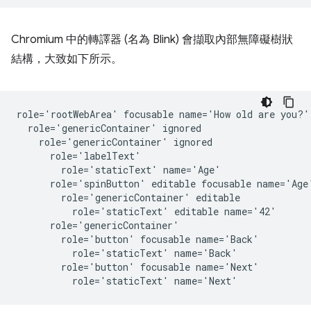
Chromium 中的轉譯器 (名為 Blink) 會擷取內部無障礙樹狀
結構，大致如下所示。
role='rootWebArea' focusable name='How old are you?'

  role='genericContainer' ignored

    role='genericContainer' ignored

      role='labelText'

        role='staticText' name='Age'

      role='spinButton' editable focusable name='Age'
        role='genericContainer' editable

          role='staticText' editable name='42'

      role='genericContainer'

        role='button' focusable name='Back'

          role='staticText' name='Back'

        role='button' focusable name='Next'
