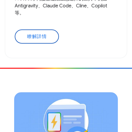
Antigravity、Claude Code、Cline、Copilot
等。
瞭解詳情