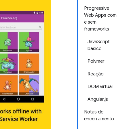
Progressive
Web Apps com
e sem
frameworks
JavaScript
básico
Polymer
Reação
DOM virtual
Angular.js
Notas de
encerramento