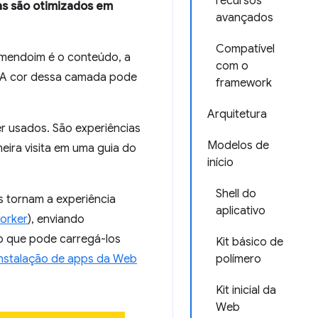
recursos
as são otimizados em
avançados
Compatível
endoim é o conteúdo, a
com o
. A cor dessa camada pode
framework
Arquitetura
r usados. São experiências
Modelos de
eira visita em uma guia do
início
Shell do
s tornam a experiência
aplicativo
worker
), enviando
rio que pode carregá-los
Kit básico de
instalação de apps da Web
polímero
Kit inicial da
Web