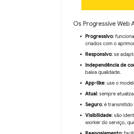
Os Progressive Web 
Progressivo
: funcion
criados com o aprimo
Responsivo
: se adapt
Independência de co
baixa qualidade.
App-like
: use o model
Atual
: sempre atualiz
Seguro
: é transmitid
Visibilidade
: são iden
worker do serviço, q
Reengajamento
: fac