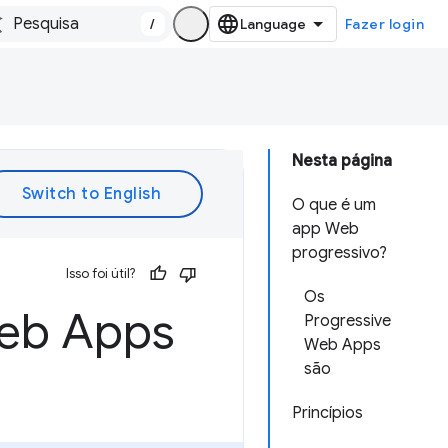
/
Fazer login
Nesta página
O que é um
app Web
progressivo?
Isso foi útil?
Os
Web Apps
Progressive
Web Apps
são
Princípios