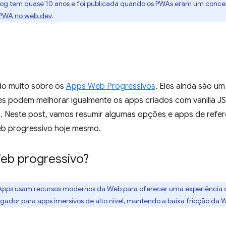
log tem quase 10 anos e foi publicada quando os PWAs eram um concei
 PWA no web.dev
.
do muito sobre os
Apps Web Progressivos
. Eles ainda são u
es podem melhorar igualmente os apps criados com vanilla JS
a. Neste post, vamos resumir algumas opções e apps de refe
eb progressivo hoje mesmo.
eb progressivo?
 Apps usam recursos modernos da Web para oferecer uma experiência d
ador para apps imersivos de alto nível, mantendo a baixa fricção da