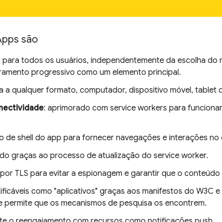
Apps são
a para todos os usuários, independentemente da escolha do
ramento progressivo como um elemento principal.
a a qualquer formato, computador, dispositivo móvel, tablet 
nectividade
: aprimorado com service workers para funcionar
o de shell do app para fornecer navegações e interações no 
ado graças ao processo de atualização do service worker.
o por TLS para evitar a espionagem e garantir que o conteúdo
tificáveis como "aplicativos" graças aos manifestos do W3C 
ue permite que os mecanismos de pesquisa os encontrem.
ilite o reengajamento com recursos como notificações push.