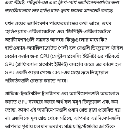
এবং শীঘ্রই, পটভূমি-রঙ এবং ক্লিপ-পাথ অ্যানিমেশনগুলির জন্য
স্বয়ংক্রিয়ভাবে তার হার্ডওয়্যার-ত্বরণ ক্ষমতা আপডেট করছে৷
যখন ওয়েব অ্যানিমেশন পারফরম্যান্সের কথা আসে, তখন
"হার্ডওয়্যার-এক্সিলারেটেড" এবং "জিপিইউ-এক্সিলারেটেড"
অ্যানিমেশনগুলি সম্ভবত আসবে৷ কিন্তু এগুলোর মানে কি?
হার্ডওয়্যার-অ্যাক্সিলারেটেড শৈলী হল যেগুলি ভিজ্যুয়াল স্টাইল
রেন্ডার করার জন্য CPU (সেন্ট্রাল প্রসেসিং ইউনিট) এর পরিবর্তে
GPU (গ্রাফিক্যাল প্রসেসিং ইউনিট) ব্যবহার করে। এর কারণ হল
GPU একটি ওয়েব পেজে CPU-এর চেয়ে দ্রুত ভিজ্যুয়াল
পরিবর্তনগুলি রেন্ডার করতে পারে।
গ্রাফিক-ইনটেনসিভ ট্রানজিশন এবং অ্যানিমেশনগুলি অফলোড
করতে GPU ব্যবহার করার অর্থ হল মসৃণ ভিজ্যুয়াল এবং কম
জ্যাঙ্ক, কারণ এই অ্যানিমেশনগুলি প্রধান থ্রেড দ্বারা প্রভাবিত হয়
না। এগুলিকে মূল থ্রেড থেকে সরিয়ে, আপনার অ্যানিমেশনগুলি
আপনার পৃষ্ঠায় চলমান অন্যান্য সক্রিয় স্ক্রিপ্টগুলির ক্রাস্টকে