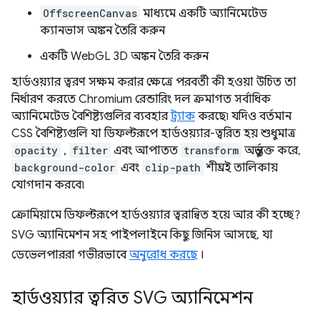
OffscreenCanvas
মাধ্যমে একটি অ্যানিমেটেড
ক্যানভাস অঙ্কন তৈরি করুন
একটি WebGL 3D অঙ্কন তৈরি করুন
হার্ডওয়্যার ত্বরণ সক্ষম করার ক্ষেত্রে পরবর্তী কী হওয়া উচিত তা
নির্ধারণ করতে Chromium রেন্ডারিং দল ক্রমাগত সর্বাধিক
অ্যানিমেটেড বৈশিষ্ট্যগুলির ব্যবহার
ট্র্যাক
করছে৷ যদিও বর্তমান
CSS বৈশিষ্ট্যগুলি যা ডিফল্টরূপে হার্ডওয়্যার-ত্বরিত হয় শুধুমাত্র
opacity
,
filter
এবং আপাতত
transform
অন্তর্ভুক্ত করে,
background-color
এবং
clip-path
শীঘ্রই তালিকায়
যোগদান করবে৷
ক্রোমিয়ামে ডিফল্টরূপে হার্ডওয়্যার ত্বরান্বিত হয়ে আর কী হচ্ছে?
SVG অ্যানিমেশন সহ পাইপলাইনে কিছু জিনিস আসছে, যা
ডেভেলপাররা গভীরভাবে
অনুরোধ করছে
।
হার্ডওয়্যার ত্বরিত SVG অ্যানিমেশন