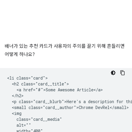
배너가 있는 추천 카드가 사용자의 주의를 끌기 위해 흔들리면
어떻게 하나요?
<li class="card">

  <h2 class="card__title">

    <a href="#">Some Awesome Article</a>

  </h2>

  <p class="card__blurb">Here's a description for thi
  <small class="card__author">Chrome DevRel</small>

  <img

    class="card__media"

    alt=""

    width="400"
