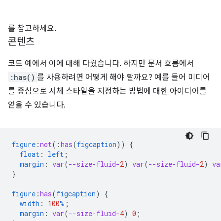
를 참고하세요.
콘텐츠
코드 예에서 이에 대해 다뤘습니다. 하지만 문서 흐름에서
:has()
를 사용하려면 어떻게 해야 할까요? 예를 들어 미디어
를 중심으로 서체 스타일을 지정하는 방법에 대한 아이디어를
얻을 수 있습니다.
figure
:
not
(
:
has
(
figcaption
))
{
float
:
left
;
margin
:
var
(
--size-fluid-
2
)
var
(
--size-fluid-
2
)
va
}
figure
:
has
(
figcaption
)
{
width
:
100
%
;
margin
:
var
(
--size-fluid-
4
)
0
;