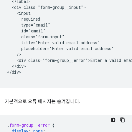
  </label>

  <div class="form-group__input">

    <input

      required

      type="email"

      id="email"

      class="form-input"

      title="Enter valid email address"

      placeholder="Enter valid email address"

    />   

    <div class="form-group__error">Enter a valid emai
  </div>

</div>

기본적으로 오류 메시지는 숨겨집니다.
.
form-group__error
{
display
:
none
;