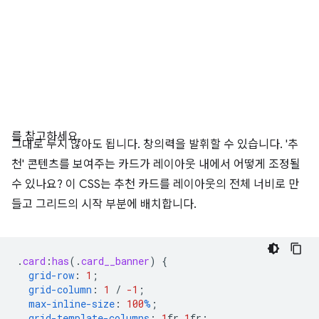
를 참고하세요.
그대로 두지 않아도 됩니다. 창의력을 발휘할 수 있습니다. '추
천' 콘텐츠를 보여주는 카드가 레이아웃 내에서 어떻게 조정될
수 있나요? 이 CSS는 추천 카드를 레이아웃의 전체 너비로 만
들고 그리드의 시작 부분에 배치합니다.
.
card
:
has
(
.
card__banner
)
{
grid-row
:
1
;
grid-column
:
1
/
-1
;
max-inline-size
:
100
%
;
grid-template-columns
:
1
fr
1
fr
;