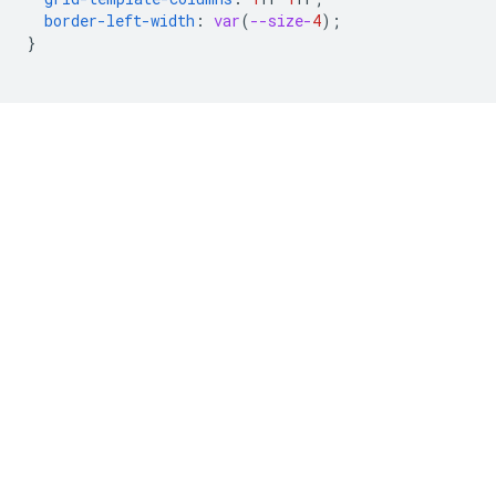
border-left-width
:
var
(
--size-
4
);
}