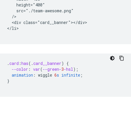
    height="400"

    src="./team-awesome.png"

  />

  <div class="card__banner"></div>

</li>

.
card
:
has
(
.
card__banner
)
{
--color
:
var
(
--green-
3
-hsl
);
animation
:
wiggle
6
s
infinite
;
}