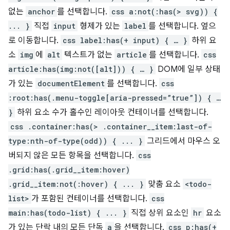
없는
anchor
를 선택합니다.
css a:not(:has(> svg)) {
... }
직접
input
형제가 있는
label
를 선택합니다. 옆으
로 이동합니다.
css label:has(+ input) { … }
하위 요
소
img
에
alt
텍스트가 없는
article
를 선택합니다.
css
article:has(img:not([alt])) { … }
DOM에 일부 상태
가 있는
documentElement
를 선택합니다.
css
:root:has(.menu-toggle[aria-pressed=”true”]) { …
}
하위 요소 수가 홀수인 레이아웃 컨테이너를 선택합니다.
css .container:has(> .container__item:last-of-
type:nth-of-type(odd)) { ... }
그리드에서 마우스 오
버되지 않은 모든 항목을 선택합니다.
css
.grid:has(.grid__item:hover)
.grid__item:not(:hover) { ... }
맞춤 요소
<todo-
list>
가 포함된 컨테이너를 선택합니다.
css
main:has(todo-list) { ... }
직접 상위 요소인
hr
요소
가 있는 단락 내의 모든 단독
a
을 선택합니다.
css p:has(+