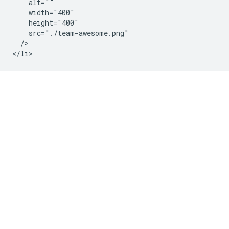
    alt=""

    width="400"

    height="400"

    src="./team-awesome.png"

  />
