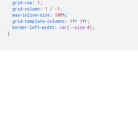
grid-row
:
1
;
grid-column
:
1
/
-1
;
max-inline-size
:
100
%
;
grid-template-columns
:
1
fr
1
fr
;
border-left-width
:
var
(
--size-
4
);
}