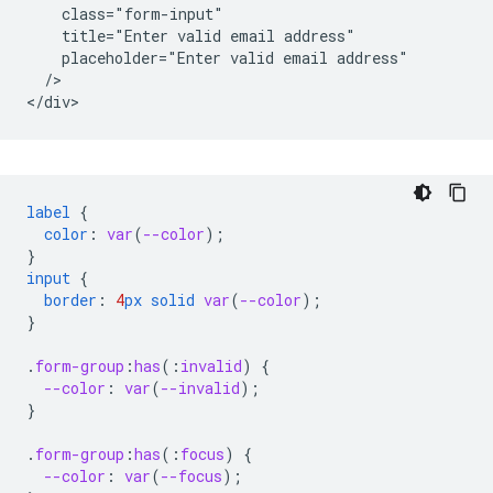
    class="form-input"

    title="Enter valid email address"

    placeholder="Enter valid email address"

  />   

label
{
color
:
var
(
--color
);
}
input
{
border
:
4
px
solid
var
(
--color
);
}
.
form-group
:
has
(
:
invalid
)
{
--color
:
var
(
--invalid
);
}
.
form-group
:
has
(
:
focus
)
{
--color
:
var
(
--focus
);