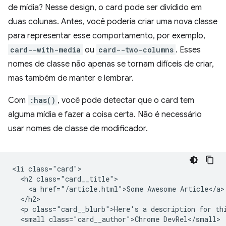
de mídia? Nesse design, o card pode ser dividido em
duas colunas. Antes, você poderia criar uma nova classe
para representar esse comportamento, por exemplo,
card--with-media
ou
card--two-columns
. Esses
nomes de classe não apenas se tornam difíceis de criar,
mas também de manter e lembrar.
Com
:has()
, você pode detectar que o card tem
alguma mídia e fazer a coisa certa. Não é necessário
usar nomes de classe de modificador.
<li class="card">

  <h2 class="card__title">

    <a href="/article.html">Some Awesome Article</a>

  </h2>

  <p class="card__blurb">Here's a description for thi
  <small class="card__author">Chrome DevRel</small>
