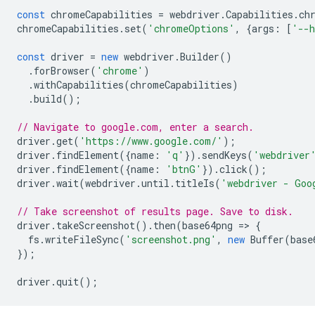
const
chromeCapabilities
=
webdriver
.
Capabilities
.
ch
chromeCapabilities
.
set
(
'chromeOptions'
,
{
args
:
[
'--h
const
driver
=
new
webdriver
.
Builder
()
.
forBrowser
(
'chrome'
)
.
withCapabilities
(
chromeCapabilities
)
.
build
();
// Navigate to google.com, enter a search.
driver
.
get
(
'https://www.google.com/'
);
driver
.
findElement
({
name
:
'q'
}).
sendKeys
(
'webdriver
driver
.
findElement
({
name
:
'btnG'
}).
click
();
driver
.
wait
(
webdriver
.
until
.
titleIs
(
'webdriver - Goo
// Take screenshot of results page. Save to disk.
driver
.
takeScreenshot
().
then
(
base64png
=
>
{
fs
.
writeFileSync
(
'screenshot.png'
,
new
Buffer
(
base
});
driver
.
quit
();