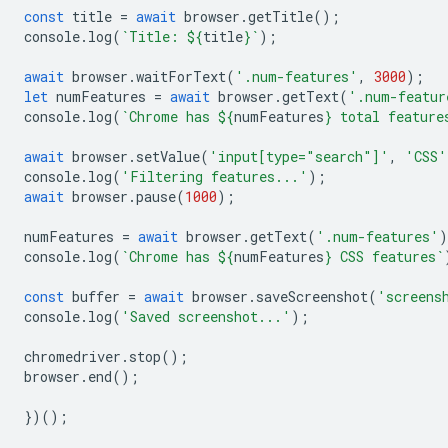
const
title
=
await
browser
.
getTitle
();
console
.
log
(
`Title: 
${
title
}
`
);
await
browser
.
waitForText
(
'.num-features'
,
3000
);
let
numFeatures
=
await
browser
.
getText
(
'.num-featur
console
.
log
(
`Chrome has 
${
numFeatures
}
 total feature
await
browser
.
setValue
(
'input[type="search"]'
,
'CSS'
console
.
log
(
'Filtering features...'
);
await
browser
.
pause
(
1000
);
numFeatures
=
await
browser
.
getText
(
'.num-features'
)
console
.
log
(
`Chrome has 
${
numFeatures
}
 CSS features`
const
buffer
=
await
browser
.
saveScreenshot
(
'screens
console
.
log
(
'Saved screenshot...'
);
chromedriver
.
stop
();
browser
.
end
();
})();