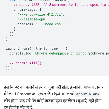
// port: 9222, // Uncomment to force a specific 
chromeFlags
:
[
'--window-size=412,732'
,
'--disable-gpu'
,
headless
?
'--headless'
:
''
]
});
}
launchChrome
().
then
(
chrome
=
>
{
console
.
log
(
`Chrome debuggable on port: 
${
chrome
.
p
...
// chrome.kill();
});
इस स्क्रिप्ट को चलाने से ज़्यादा कुछ नहीं होता. हालांकि, आपको टास्क
मैनेजर में Chrome का एक इंस्टेंस दिखेगा, जिसमें
about:blank
लोड होगा. याद रखें कि कोई ब्राउज़र यूज़र इंटरफ़ेस (यूआई) नहीं होगा.
हम हेडलेस मोड में हैं.