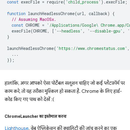
const
execFile
=
require
(
'child_process'
).
execFile
;
function
launchHeadlessChrome
(
url
,
callback
)
{
// Assuming MacOSx.
const
CHROME
=
'/Applications/Google\ Chrome.app/C
execFile
(
CHROME
,
[
'--headless'
,
'--disable-gpu'
,
'
}
launchHeadlessChrome
(
'https://www.chromestatus.com'
,
...
});
हालांकि, अगर आपको ऐसा पोर्टेबल सलूशन चाहिए जो कई प्लैटफ़ॉर्म पर
काम करे, तो यह तरीका मुश्किल हो सकता है. Chrome के लिए हार्ड-
कोड किए गए पाथ को देखें :(
Chrome
Launcher का इस्तेमाल करना
Lighthouse
, वेब ऐप्लिकेशन की क्वालिटी की जांच करने का एक