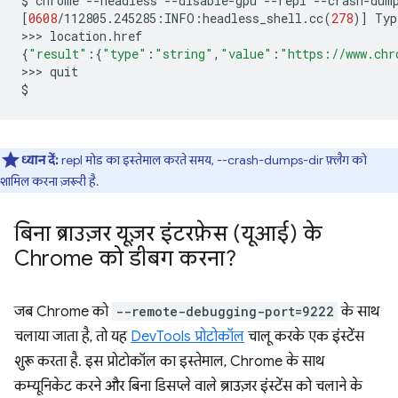
$
chrome
--headless
--disable-gpu
--repl
--crash-dum
[
0608
/112805.245285:INFO:headless_shell.cc
(
278
)]
Typ
>>>
{
"result"
:
{
"type"
:
"string"
,
"value"
:
"https://www.chr
>>>
quit

ध्यान दें:
repl मोड का इस्तेमाल करते समय, --crash-dumps-dir फ़्लैग को
शामिल करना ज़रूरी है.
बिना ब्राउज़र यूज़र इंटरफ़ेस (यूआई) के
Chrome को डीबग करना?
जब Chrome को
--remote-debugging-port=9222
के साथ
चलाया जाता है, तो यह
DevTools प्रोटोकॉल
चालू करके एक इंस्टेंस
शुरू करता है. इस प्रोटोकॉल का इस्तेमाल, Chrome के साथ
कम्यूनिकेट करने और बिना डिसप्ले वाले ब्राउज़र इंस्टेंस को चलाने के