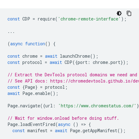
const
CDP
=
require
(
'chrome-remote-interface'
);
...
(
async
function
()
{
const
chrome
=
await
launchChrome
();
const
protocol
=
await
CDP
({
port
:
chrome
.
port
});
// Extract the DevTools protocol domains we need and
// See API docs: https://chromedevtools.github.io/de
const
{
Page
}
=
protocol
;
await
Page
.
enable
();
Page
.
navigate
({
url
:
'https://www.chromestatus.com/'
// Wait for window.onload before doing stuff.
Page
.
loadEventFired
(
async
()
=
>
{
const
manifest
=
await
Page
.
getAppManifest
();