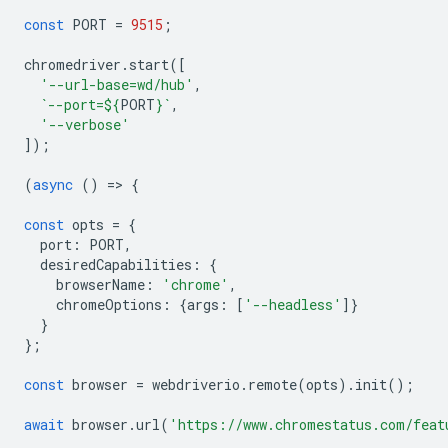
const
PORT
=
9515
;
chromedriver
.
start
([
'--url-base=wd/hub'
,
`--port=
${
PORT
}
`
,
'--verbose'
]);
(
async
()
=
>
{
const
opts
=
{
port
:
PORT
,
desiredCapabilities
:
{
browserName
:
'chrome'
,
chromeOptions
:
{
args
:
[
'--headless'
]}
}
};
const
browser
=
webdriverio
.
remote
(
opts
).
init
();
await
browser
.
url
(
'https://www.chromestatus.com/feat