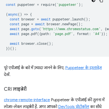
const
puppeteer
=
require
(
'puppeteer'
);
(
async
()
=
>
{
const
browser
=
await
puppeteer
.
launch
();
const
page
=
await
browser
.
newPage
();
await
page
.
goto
(
'https://www.chromestatus.com'
,
{
w
await
page
.
pdf
({
path
:
'page.pdf'
,
format
:
'A4'
});
await
browser
.
close
();
})();
पूरे एपीआई के बारे में ज़्यादा जानने के लिए,
Puppeteer के दस्तावेज़
देखें.
CRI लाइब्रेरी
chrome-remote-interface
Puppeteer के एपीआई की तुलना में
लोअर-लेवल लाइब्रेरी है. अगर आपको
DevTools प्रोटोकॉल
का सीधे