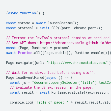
...
(
async
function
()
{
const
chrome
=
await
launchChrome
();
const
protocol
=
await
CDP
({
port
:
chrome
.
port
});
// Extract the DevTools protocol domains we need and
// See API docs: https://chromedevtools.github.io/de
const
{
Page
,
Runtime
}
=
protocol
;
await
Promise
.
all
([
Page
.
enable
(),
Runtime
.
enable
()]
Page
.
navigate
({
url
:
'https://www.chromestatus.com/'
// Wait for window.onload before doing stuff.
Page
.
loadEventFired
(
async
()
=
>
{
const
js
=
"document.querySelector('title').textCo
// Evaluate the JS expression in the page.
const
result
=
await
Runtime
.
evaluate
({
expression
:
console
.
log
(
'Title of page: '
+
result
.
result
.
valu