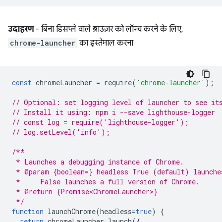
उदाहरण
- बिना डिसप्ले वाले ब्राउज़र को लॉन्च करने के लिए,
chrome-launcher
का इस्तेमाल करना
const
chromeLauncher
=
require
(
'chrome-launcher'
);
// Optional: set logging level of launcher to see it
// Install it using: npm i --save lighthouse-logger
// const log = require('lighthouse-logger');
// log.setLevel('info');
/**
 * Launches a debugging instance of Chrome.
 * @param {boolean=} headless True (default) launche
 *     False launches a full version of Chrome.
 * @return {Promise<ChromeLauncher>}
 */
function
launchChrome
(
headless
=
true
)
{
return
chromeLauncher
.
launch
({